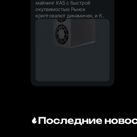
майнинг KAS с быстрой
окупаемостью Рынок
криптовалют динамичен, и K..
Последние новос