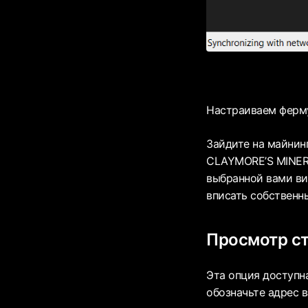
Настраиваем ферм
Зайдите на майнинг
CLAYMORE’S MINER)
выбранной вами ви
вписать собственн
Просмотр с
Эта опция доступна
обозначьте адрес 