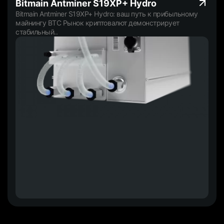
Bitmain Antminer S19XP+ Hydro
Bitmain Antminer S19XP+ Hydro: ваш путь к прибыльному
майнингу BTC Рынок криптовалют демонстрирует
стабильный..