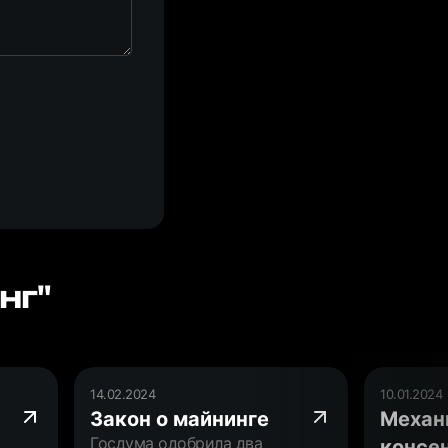
нг"
14.02.2024
10.01.2024
Закон о майнинге
Механ
Госдума одобрила два
консе