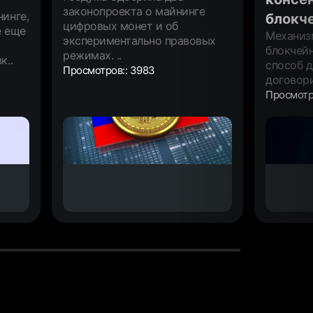
законопроекта о майнинге
инге,
блокч
цифровых монет и об
е еще
Механиз
экспериментально правовых
блокчейн
режимах. ..
к..
способ д
Просмотров:: 3983
договори
Просмотро