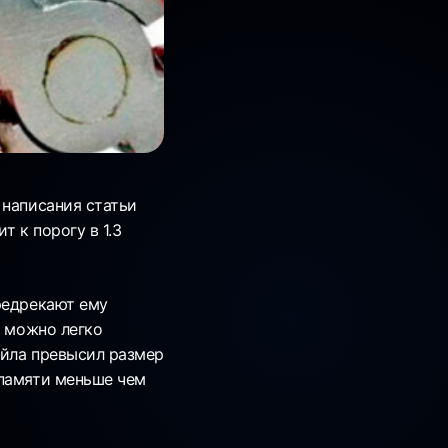
 написания статьи
 к порогу в 1.3
редрекают ему
ь можно легко
айла превысил размер
 памяти меньше чем