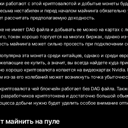
жи работают с этой криптовалютой и добытые монеты буде
весьма нестабилен и перед началом майнинга обязательно
ет рассчитать предполагаемую доходность.
же не имеет DAG файла и добывать ее можно на картах с
ого, токен хорошо торгуется на многих биржах, однако из
сть майнинга может сильно просесть при подключении с
популярна эта монета среди китайцев, однако и среди ев
 желающие ее купить, а значит, вы всегда найдете куда п
но хорошо криптовалюта копается на видеокартах Nvidia. 
 из-за его колебаний может возникнуть точка убыточнос
криптовалюта чей блокчейн работает без DAG файла. Такж
 разработчиков криптотокена и достаточно большой объе
оцесса добычи нужно будет уделить особое внимание опт
т майнить на пуле