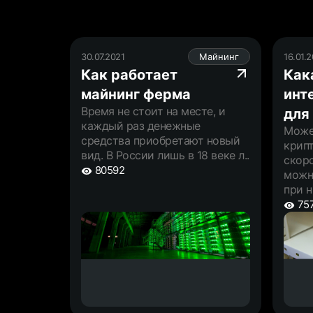
30.07.2021
Майнинг
16.01.
Как работает
Как
майнинг ферма
инт
Время не стоит на месте, и
для
каждый раз денежные
Може
средства приобретают новый
крип
вид. В России лишь в 18 веке л..
скоро
80592
можн
при н
75