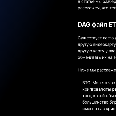
В статье мы разбе
расскажем, что теп
DAG файл ET
Существует всего 
другую видеокарту,
другую карту у вас
обменивать их на э
Ниже мы расскажем
BTG. Монета час
криптовалюты ра
того, какой объ
большинство бир
именно вас крипт