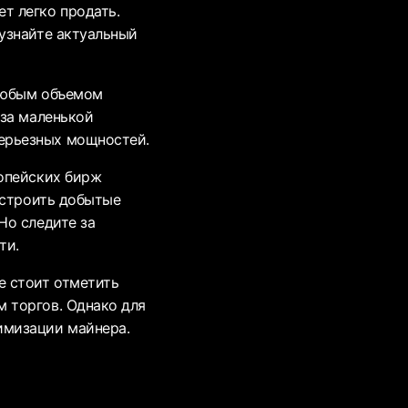
т легко продать.
 узнайте актуальный
 любым объемом
-за маленькой
ерьезных мощностей.
ропейских бирж
ристроить добытые
Но следите за
ти.
е стоит отметить
м торгов. Однако для
имизации майнера.