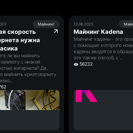
2023
Майнинг
13.06.2023
Май
ая скорость
Майнинг Kadena
Майнинг кадены - это про
ернета нужна
с помощью которого нов
 асика
кадены вводятся в обращ
те ли вы майнить
это также способ, с ..
товалюту с низкой
56232
стью интернета? Да,
о майнить криптовалюту
изко..
762