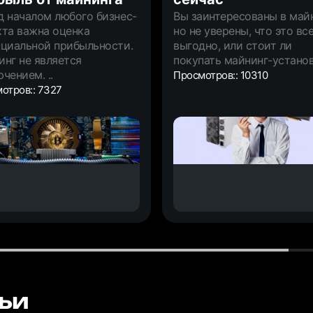
д началом любого бизнес-
Вы заинтересованы в майн
кта важна оценка
но не уверены, что это вс
нциальной прибыльности.
выгодно, или стоит ли
нг не является
покупать майнинг-установ
чением. ..
Просмотров:: 10310
отров:: 7327
ьи