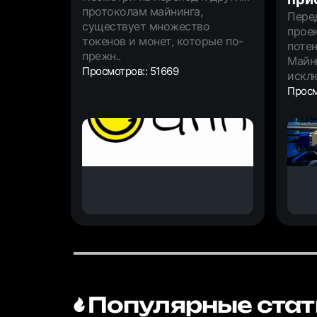
протоколам майнинга,
Пере
существует множество
прое
токенов и монет, которые по-
поте
прежн..
Майни
Просмотров:: 51669
исклю
Просм
Популярные стат