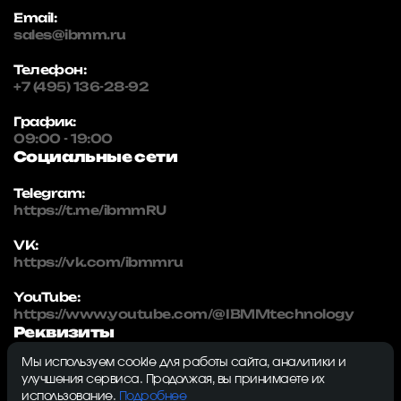
Email:
sales@ibmm.ru
Телефон:
+7 (495) 136-28-92
График:
09:00 - 19:00
Социальные сети
Telegram:
https://t.me/ibmmRU
VK:
https://vk.com/ibmmru
YouTube:
https://www.youtube.com/@IBMMtechnology
Реквизиты
Мы используем cookie для работы сайта, аналитики и
IBMM | technology
улучшения сервиса. Продолжая, вы принимаете их
ИНН: 5032334982
использование.
Подробнее