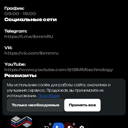
График:
09:00 - 19:00
Социальные сети
Telegram:
https://t.me/ibmmRU
VK:
https://vk.com/ibmmru
YouTube:
https://www.youtube.com/@IBMMtechnology
Реквизиты
Мы используем cookie для работы сайта, аналитики и
IBMM | technology
улучшения сервиса. Продолжая, вы принимаете их
ИНН: 5032334982
использование.
Подробнее
ОГРН: 1215000115230
Только необходимые
Принять все
143009, Московская область, г. Одинцово, ул.
Северная, д. 5, к. 3, кв. 353, ком. 1
0
0