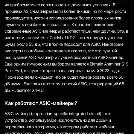
их проблематично использовать в домашних условиях. В
прошлом ASIC-майнеры были более тихими, но по мере роста
производительности и использования более сложных чипов
шумность неизбежно возрастала. К счастью, некоторые
современные ASIC-майнеры работают тише, чем другие. Это, в
частности, относится к Goldshell KD2 - он генерирует уровень
шума около 55 дБ, что вполне подходит для ASIC. Некоторые
эксперты по добыче криптовалют говорят, что это лучший
бесшумный ASIC-майнер и лучший бюджетный ASIC-майнер.
Еще одним интересным выбором является Bitmain Antminer S19
Pro+ Hyd, выпуск которого запланирован на май 2022 года.
Производители ожидают, что он будет генерировать всего 50
дБ шума. Еще один достаточно тихий ASIC, генерирующий 65
дБ, - Jasminer X4-1U.
Как работают ASIC-майнеры?
ASIC-майнер (application-specific integrated circuit) - это
устройство, используемое исключительно для добычи
определенного алгоритма, на котором работает майнинг
криптовалюты. ASIC обычно оптимизирована для вычисления