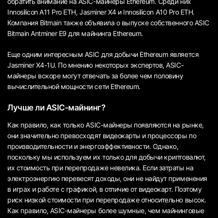
обратить внимание на ASIC-майнеры Ethereum. Среди них
Innosilicon A11 Pro ETH, Jasminer X4 и Innosilicon A10 Pro ETH.
Компания Bitmain также объявила о выпуске собственного ASIC
Bitmain Antminer E9 для майнинга Ethereum.
Еще одним интересным ASIC для добычи Ethereum является
Jasminer X4-1U. По мнению некоторых экспертов, ASIC-
майнеры вскоре могут отвечать за более чем половину
вычислительной мощности сети Ethereum.
Лучше ли ASIC-майнинг?
Как правило, как только ASIC-майнеры появляются на рынке,
они значительно превосходят видеокарты и процессоры по
производительности и энергоэффективности. Однако,
поскольку мы используем их только для добычи криптовалют,
их стоимость при перепродаже невелика. Если затраты на
электроэнергию перевесят доходы, они не найдут применения
в играх и работе с графикой, в отличие от видеокарт. Поэтому
риск низкой стоимости при перепродаже относительно высок.
Как правило, ASIC-майнеры более шумные, чем майнинговые