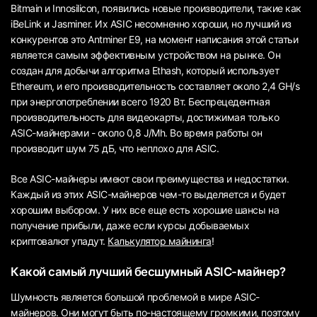
Bitmain и Innosilicon, появились новые производители, такие как
iBeLink и Jasminer. Их ASIC несомненно хороши, но лучший из
конкурентов это Antminer E9, на момент написания этой статьи
является самым эффективным устройством на рынке. Он
создан для добычи алгоритма Ethash, который использует
Ethereum, и его производительность составляет около 2,4 GH/s
при энергопотреблении всего 1920 Вт. Беспрецедентная
производительность для видеокарты, достижимая только
ASIC-майнерами - около 0,8 J/Mh. Во время работы он
производит шум 75 дБ, что неплохо для ASIC.
Все ASIC-майнеры имеют свои преимущества и недостатки.
Каждый из этих ASIC-майнеров чем-то выделяется и будет
хорошим выбором. У них все еще есть хорошие шансы на
получение прибыли, даже если курсы добываемых
криптовалют упадут.
Калькулятор майнинга
!
Какой самый лучший бесшумный ASIC-майнер?
Шумность является большой проблемой в мире ASIC-
майнеров. Они могут быть по-настоящему громкими, поэтому