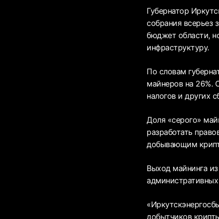
Губернатор Иркутс
собрания всерьез з
бюджет области, н
инфраструктуру.
По словам губерна
майнеров на 26%. 
налогов и других с
Доля «серого» май
разработать право
добывающим крипту
Выход майнинга из
административных 
«Иркутскэнергосбы
добытчиков крипты