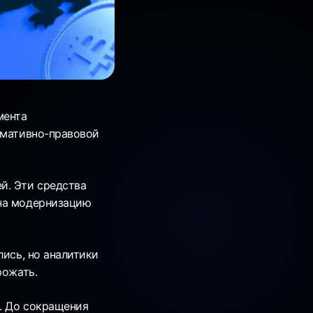
мента
рмативно-правовой
й. Эти средства
 на модернизацию
лись, но аналитики
рожать.
а. До сокращения