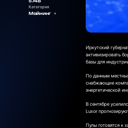
5748
Категория
Майнинг
Иркутский губерна
активизировать бо
базы для индустри
По данным местных
снабжающие компан
энергетической ин
В сентябре усилилс
Luxor прогнозируют
Пулы готовятся к 