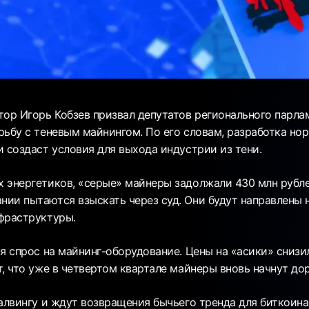
тор Игорь Кобзев призвал депутатов регионального парла
рьбу с теневым майнингом. По его словам, разработка но
и создаст условия для выхода индустрии из тени.
 энергетиков, «серые» майнеры задолжали 430 млн рубле
ии пытаются взыскать через суд. Они будут направлены
фраструктуры.
я спрос на майнинг-оборудование. Цены на «асики» снизи
, что уже в четвертом квартале майнеры вновь начнут до
халвингу и ждут возвращения бычьего тренда для биткоин