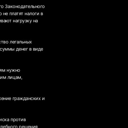
го Законодательного
 не платят налоги в
ивают нагрузку на
ство легальных
суммы денег в виде
тям нужно
ким лицам,
жение гражданских и
иска против
удебного решения