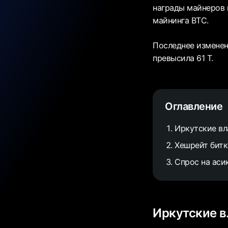
награды майнеров 
майнинга BTC.
Последнее изменен
превысила 61 Т.
Оглавление
Иркутские вл
Хешрейт битк
Спрос на аси
Иркутские в