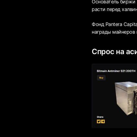
Основатель биржи B
расти перед халви
Фонд Pantera Capit
награды майнеров 
Спрос на ас