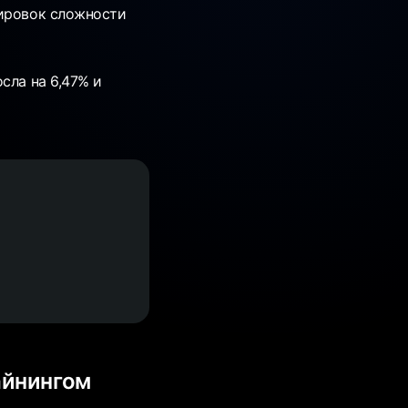
тировок сложности
сла на 6,47% и
айнингом