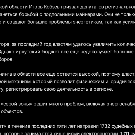
кой области Игорь Кобзев призвал депутатов регионально
аняться борьбой с подпольными майнерами. Они не только
о и создают большие проблемы энергетикам, так как усил
тора, за последний год властям удалось увеличить количе
Однако иркутский бюджет все еще недополучает большие 
боров.
нинга в области все еще остается высокой, поэтому влас
вой механизм, который позволит физическим и юридичес
, регистрировать свою деятельность в регионе.
 «серой зоны» решит много проблем, включая энергоснаб
объектов.
т» в течение последних пяти лет направил 1732 судебных 
, которые занимаются хищениями электроэнергии. 1011 с