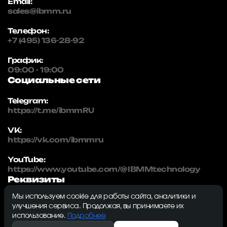
Email:
sales@ibmm.ru
Телефон:
+7 (495) 136-28-92
График:
09:00 - 19:00
Социальные сети
Telegram:
https://t.me/ibmmRU
VK:
https://vk.com/ibmmru
YouTube:
https://www.youtube.com/@IBMMtechnology
Реквизиты
Мы используем cookie для работы сайта, аналитики и
IBMM | technology
улучшения сервиса. Продолжая, вы принимаете их
ИНН: 5032334982
использование.
Подробнее
ОГРН: 1215000115230