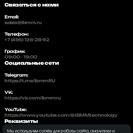
Связаться с нами
Email:
sales@ibmm.ru
Телефон:
+7 (495) 136-28-92
График:
09:00 - 19:00
Социальные сети
Telegram:
https://t.me/ibmmRU
VK:
https://vk.com/ibmmru
YouTube:
https://www.youtube.com/@IBMMtechnology
Реквизиты
Мы используем cookie для работы сайта, аналитики и