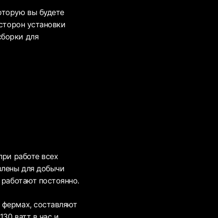
оторую вы будете
 сторон установки
сборки для
при работе всех
влены для добычи
 работают постоянно.
 фермах, составляют
30 ватт в час и