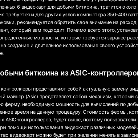
енных 6 видеокарт для добычи биткоина, тратится около 6
ия требуется и для других узлов компьютера 350-400 ватт
ановки, рекомендуется обратить свое внимание на расход
ант, который вам подходит. Помимо всего этого, установ
определенные мощности, которые требуется заранее расс
на создание и длительное использование своего устройст
е.
обычи биткоина из ASIC-контроллеро
контроллеры представляют собой актуальную замену вид
й майнер (Asic) представляет собой механизм, который с
ю ферму, необходимую мощность для вычислений по добы
енное время на данную процедуру. Стоимость фермы, кот
х ASIC-контроллеров, будет выше, поэтому пользователи
при помощи использования видеокарт различных моделей. 
ство видеокарт можно будет при желании менять в зависи