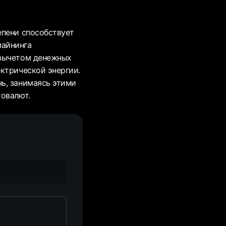
епени способствует
майнинга
 вычетом денежных
ктрической энергии.
ь, занимаясь этими
товалют.