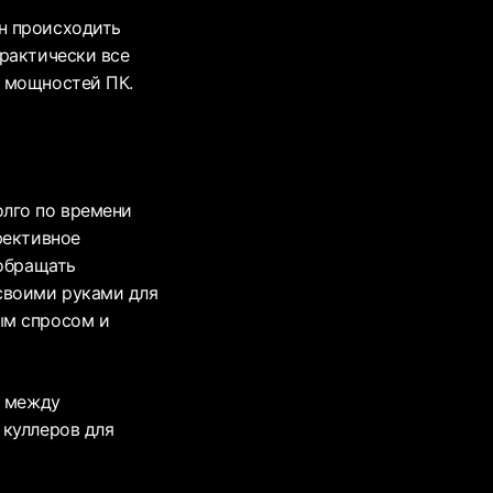
н происходить
рактически все
х мощностей ПК.
олго по времени
фективное
 обращать
своими руками для
ым спросом и
я между
 куллеров для