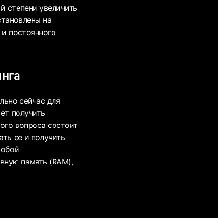
й степени увеличить
становлены на
 и постоянного
инга
льно сейчас для
яет получить
ного вопроса состоит
ать ее и получить
собой
вную память (RAM),