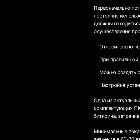
Первоначально пот
постоянно использо
должны находиться
осуществления про
Относительно н
При правильной 
Можно создать 
Настройка устан
Одна из актуальных
комплектующих ПК.
биткоина, затрачи
Минимальные показ
значение в 60-70 в