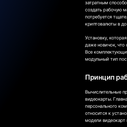
затратным способом
создать рабочую м
потребуется тщате
криптовалюты в до
Установку, котора
даже новичок, что 
Все комплектующие
модульный тип пос
Принцип ра
Вычислительные п
видеокарты. Главна
персонального ком
относится к устан
модели видеокарт 