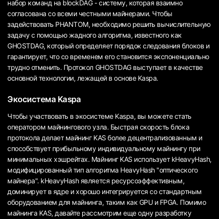
набор команд на blockDAG - систему, которая взаимно
согласована со всеми честными майнерами. Чтобы
задействовать PHANTOM, необходимо решить вычислительную
задачу с помощью жадного алгоритма, известного как
GHOSTDAG, который определяет порядок следования блоков и
гарантирует, что со временем его становится экспоненциально
трудно отменить. Протокол GHOSTDAG выступает в качестве
основной технологии, лежащей в основе Kaspa.
Экосистема Kaspa
Чтобы участвовать в экосистеме Kaspa, вы можете стать
оператором майнингового узла. Быстрая скорость блока
протокола делает майнинг KAS более децентрализованным и
способствует прибыльному индивидуальному майнингу при
минимальных хэшрейтах. Майнинг KAS использует kHeavyHash,
модифицированный тип алгоритма HeavyHash "оптического
майнера". kHeavyHash является ресурсоэффективным,
доминирует в ядре и хорошо интегрируется со стандартным
оборудованием для майнинга, таким как GPU и FPGA. Помимо
майнинга KAS, давайте рассмотрим еще одну разработку