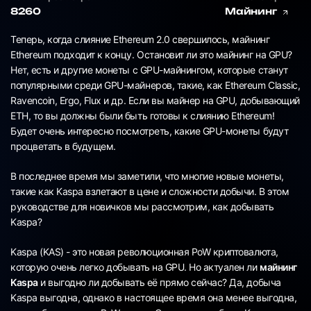
8260
Майнинг
Теперь, когда слияние Ethereum 2.0 свершилось, майнинг
Ethereum подходит к концу. Остановит ли это майнинг на GPU?
Нет, есть и другие монеты с GPU-майнингом, которые станут
популярными среди GPU-майнеров, такие, как Ethereum Classic,
Ravencoin, Ergo, Flux и др. Если вы майнер на GPU, добывающий
ETH, то вы должны были быть готовы к слиянию Ethereum!
Будет очень интересно посмотреть, какие GPU-монеты будут
процветать в будущем.
В последнее время мы заметили, что многие новые монеты,
такие как Kaspa взлетают в цене и сложности добычи. В этом
руководстве для новичков мы рассмотрим, как добывать
Kaspa?
Kaspa (KAS) - это новая революционная PoW криптовалюта,
которую очень легко добывать на GPU. Но актуален ли
майнинг
Kaspa
и выгодно ли добывать её прямо сейчас? Да, добыча
Kaspa выгодна, однако в настоящее время она менее выгодна,