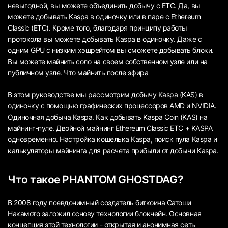
невыгодной, вы можете объединить добычу с ETC. Да, вы
можете добывать Kaspa в одиночку или в паре с Ethereum
Classic (ETC). Кроме того, благодаря принципу работы
протокола вы можете добывать Kaspa в одиночку. Даже с
одним GPU с низким хэшрейтом вы сможете добывать блоки.
Вы можете майнить соло на своем собственном узле или на
публичном узле.
Что майнить после эфира
В этом руководстве мы рассмотрим добычу Kaspa (KAS) в
одиночку с помощью графических процессоров AMD и NVIDIA.
Одиночная добыча Kaspa. Как добывать Kaspa Coin (KAS) на
майнинг-пуле. Двойной майнинг Ethereum Classic ETC + KASPA
одновременно. Настройка кошелька Kaspa, поиск пула Kaspa и
калькуляторы майнинга для расчета прибыли от добычи Kaspa.
Что такое PHANTOM GHOSTDAG?
В 2008 году псевдонимный создатель биткоина Сатоши
Накамото заложил основу технологии блокчейн. Основная
концепция этой технологии - открытая и анонимная сеть