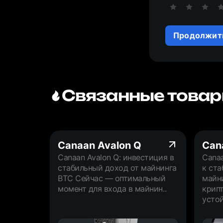
Продолжит
Связанные товар
Canaan Avalon Q
Cana
Canaan Avalon Q: инвестиция в
Canaa
стабильный доход от майнинга
к ста
BTC Сейчас — оптимальный
майн
момент для входа в майнин..
крип
устой