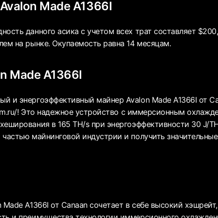
Avalon Made A1366I
ность данного асика с учетом всех трат составляет $200,
лем на рынке. Окупаемость равна 14 месяцам.
on Made A1366I
й и энергоэффективный майнер Avalon Made A1366I от C
ibmm.ru/! Это надежное устройство с иммерсионным охлажд
хеширования в 165 TH/s при энергоэффективности 30 J/TH
 частью майнинговой индустрии и получить значительные
 Made A1366I от Canaan сочетает в себе высокий хэшрейт,
ть и преимущества технологии иммерсионного охлаждени