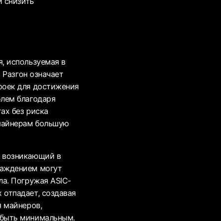
и снизить
, используемая в
 Разгон означает
роек для достижения
олем благодаря
ах без риска
 майнерам большую
, возникающий в
лаждением могут
ла. Погружая ASIC-
 отпадает, создавая
я майнеров,
 быть минимальным.