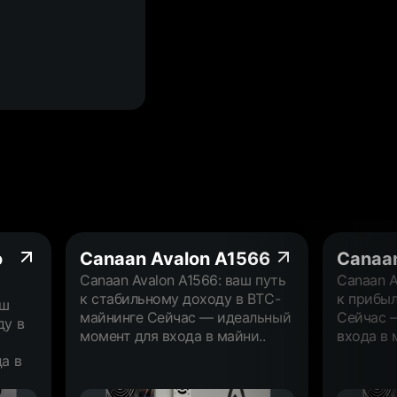
o
Canaan Avalon A1566
Canaa
Canaan Avalon A1566: ваш путь
Canaan A
к стабильному доходу в BTC-
к прибы
аш
майнинге Сейчас — идеальный
Сейчас 
ду в
момент для входа в майни..
входа в м
а в