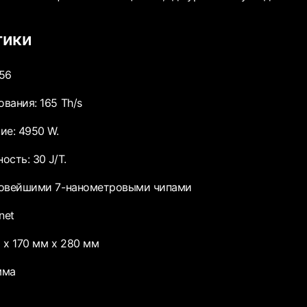
тики
56
вания: 165 Th/s
ие: 4950 W.
сть: 30 J/T.
новейшими 7-нанометровыми чипами
net
 x 170 мм x 280 мм
мма