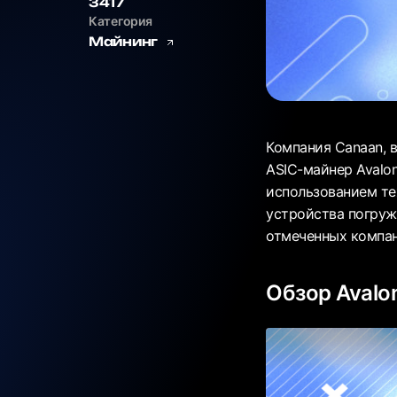
3417
Категория
Майнинг
Компания Canaan, 
ASIC-майнер Avalo
использованием т
устройства погруж
отмеченных компан
Обзор Avalo