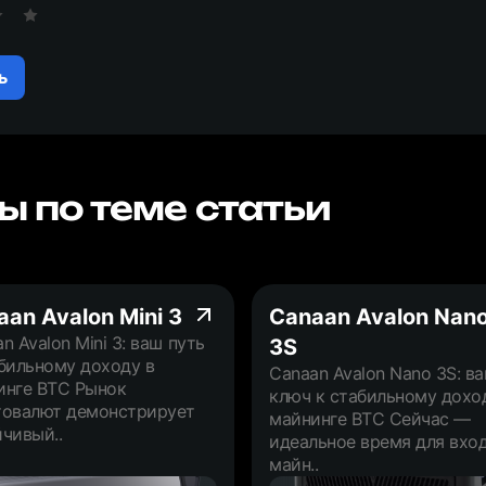
ь
ы по теме статьи
an Avalon Mini 3
Canaan Avalon Nan
n Avalon Mini 3: ваш путь
3S
бильному доходу в
Canaan Avalon Nano 3S: в
инге BTC Рынок
ключ к стабильному дохо
товалют демонстрирует
майнинге BTC Сейчас —
чивый..
идеальное время для вход
майн..