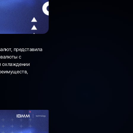
алют, представила
овалюты с
м охлаждении
реимуществ,