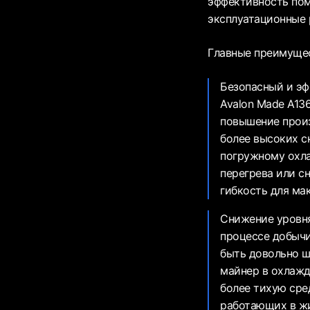
эффективность пом
эксплуатационные 
Главные преимуще
Безопасный и эф
Avalon Made A136
повышение произ
более высоких с
погружному охла
перегрева или с
гибкость для ма
Снижение уровня
процессе добыч
быть довольно ш
майнер в охлажд
более тихую сре
работающих в ж