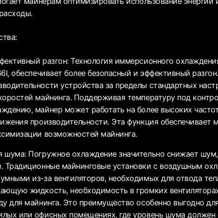
огает майнерам оптимизировать использование энергии 
расходы.
ства:
фективный разгон: Технология иммерсионного охлаждения
6I, обеспечивает более безопасный и эффективный разгон.
водительности устройства за пределы стандартных наст
коростей майнинга. Поддерживая температуру под контр
ждению, майнер может работать на более высоких частот
нижения производительности. Эта функция обеспечивает
ксимизации возможностей майнинга.
 шума: Погружное охлаждение значительно снижает шум
и. Традиционные майнинговые установки с воздушным ох
умными из-за вентиляторов, необходимых для отвода теп
ающую жидкость, необходимость в громких вентиляторах
ду для майнинга. Это преимущество особенно выгодно дл
илых или офисных помещениях, где уровень шума должен