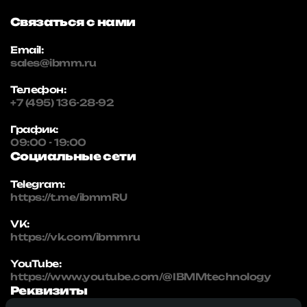
Связаться с нами
Email:
sales@ibmm.ru
Телефон:
+7 (495) 136-28-92
График:
09:00 - 19:00
Социальные сети
Telegram:
https://t.me/ibmmRU
VK:
https://vk.com/ibmmru
YouTube:
https://www.youtube.com/@IBMMtechnology
Реквизиты