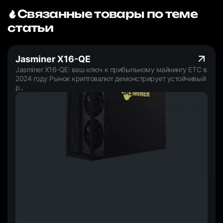
Связанные товары по теме
статьи
Jasminer X16-QE
Jasminer X16-QE: ваш ключ к прибыльному майнингу ETC в
2024 году Рынок криптовалют демонстрирует устойчивый
р..