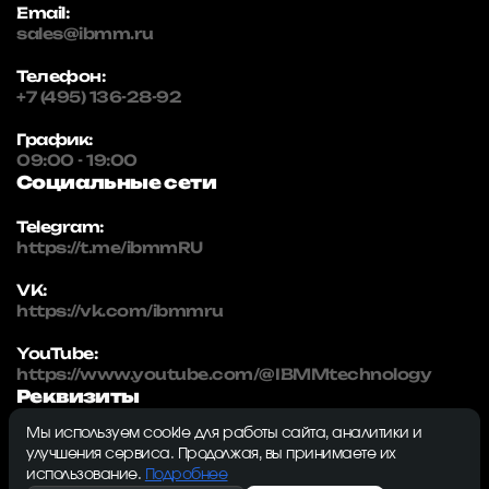
Email:
sales@ibmm.ru
Телефон:
+7 (495) 136-28-92
График:
09:00 - 19:00
Социальные сети
Telegram:
https://t.me/ibmmRU
VK:
https://vk.com/ibmmru
YouTube:
https://www.youtube.com/@IBMMtechnology
Реквизиты
Мы используем cookie для работы сайта, аналитики и
IBMM | technology
улучшения сервиса. Продолжая, вы принимаете их
ИНН: 5032334982
использование.
Подробнее