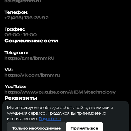
sales@ibmm.ru
Телефон:
+7 (495) 136-28-92
График:
09:00 - 19:00
Социальные сети
Telegram:
https://t.me/ibmmRU
VK:
https://vk.com/ibmmru
YouTube:
https://www.youtube.com/@IBMMtechnology
Реквизиты
Мы используем cookie для работы сайта, аналитики и
IBMM | technology
улучшения сервиса. Продолжая, вы принимаете их
ИНН: 5032334982
использование.
Подробнее
ОГРН: 1215000115230
Только необходимые
Принять все