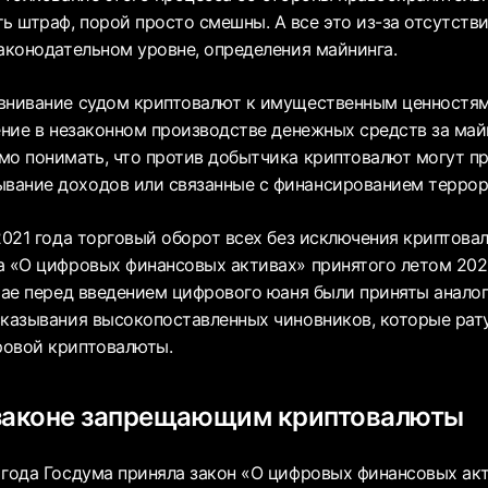
 штраф, порой просто смешны. А все это из-за отсутстви
законодательном уровне, определения майнинга.
внивание судом криптовалют к имущественным ценностя
ение в незаконном производстве денежных средств за майн
мо понимать, что против добытчика криптовалют могут пр
вание доходов или связанные с финансированием террор
2021 года торговый оборот всех без исключения криптова
а «О цифровых финансовых активах» принятого летом 202
итае перед введением цифрового юаня были приняты анало
сказывания высокопоставленных чиновников, которые рат
ровой криптовалюты.
 законе запрещающим криптовалюты
 года Госдума приняла закон «О цифровых финансовых ак