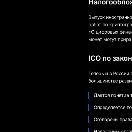
Налогообло
Выпуск иностранно
работ по криптогр
«О цифровых финан
монет могут прира
ICO по зако
Теперь и в России 
большинстве разви
Дается понятие 
Определяется по
Оговорены права
Надзорным орган