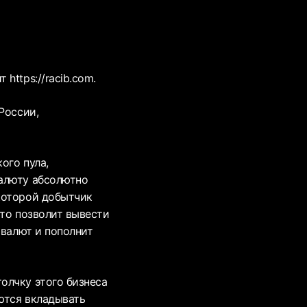
https://racib.com.
России,
ого пула,
валюту абсолютно
которой добытчик
Это позволит вывести
овалют и пополнит
олчку этого бизнеса
ются вкладывать