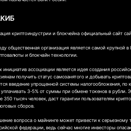
АКИБ
ция криптоиндустрии и блокчейна официальный сайт сайт 
году общественная организация является самой крупной в 
товалюты и блокчайн технологии.
х инициатив ассоциации является идея создания российск
иянам получить статус самозанятого и добывать крипто
ется введение упрощенной системы налогообложения, по 
 уплачивать 3-5% от суммы при обмене токенов в рубли. 
е 350 тысяч человек, даст гарантии пользователям крипт
логовых сборов.
ение вопроса о майнинге может привести к серьезному т
сийской федерации, ведь сейчас многие инвесторы опаса