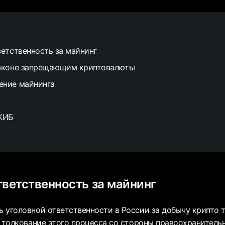
ветственность за майнинг
законе запрещающим криптовалюты
ение майнинга
АКИБ
тветственность за майнинг
 уголовной ответственности в России за добычу крипто 
и толкование этого процесса со стороны правоохранитель