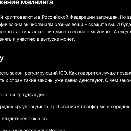
жение майнинга
й криптовалюты в Российской Федерации запрещен. Но в
афическим вычислениям разные вещи – скажите вы. И будет
совых активах» нет ни единого слова о майнинге. А след
внять к участию в выпуске монет.
ну
есть закон, регулирующий ICO. Как говорится лучше поздно
тых стран такие законы уже давно действуют. О чем закон
токен и краудфандинг.
рядок краудфандинга. Требования к платформе и порядок
 владельцев токенов.
ом назначается Банк России.