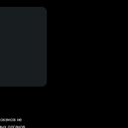
токенов не
ных органов,