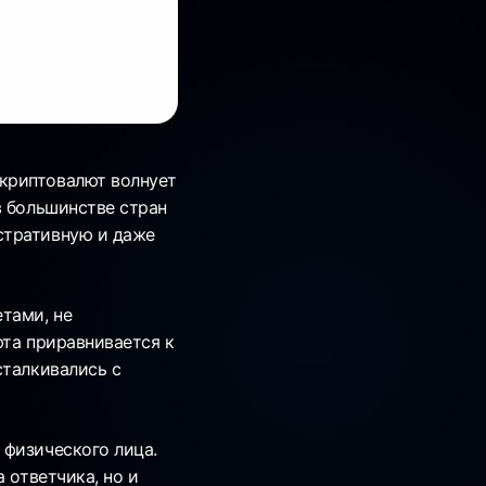
криптовалют волнует
в большинстве стран
стративную и даже
тами, не
юта приравнивается к
сталкивались с
 физического лица.
 ответчика, но и