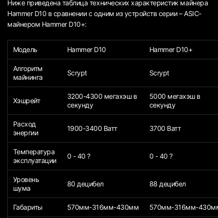
Ниже приведена таблица технических характеристик майнера
Hammer D10 в сравнении с одним из устройств серии – ASIC-
майнером Hammer D10+:
Модель
Hammer D10
Hammer D10+
Алгоритм
Scrypt
Scrypt
майнинга
3200-4300 мегахэш в
5000 мегахэш в
Хэшрейт
секунду
секунду
Расход
1900-3400 Ватт
3700 Ватт
энергии
Температура
0 - 40 ?
0 - 40 ?
эксплуатации
Уровень
80 децибел
88 децибел
шума
Габариты
570мм-316мм-430мм
570мм-316мм-430м