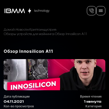
Домой
Новости
Криптоиндустрия
Обзоры устройств для майнинга
Обзор Innosilicon A11
Обзор Innosilicon A11
Дата публикации
Время чтения
04.11.2021
1 минута
Кол-во просмотров
Категория