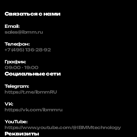
Связаться с нами
Email:
sales@ibmm.ru
Телефон:
+7 (495) 136-28-92
График:
09:00 - 19:00
Социальные сети
Telegram:
https://t.me/ibmmRU
VK:
https://vk.com/ibmmru
YouTube:
https://www.youtube.com/@IBMMtechnology
Реквизиты