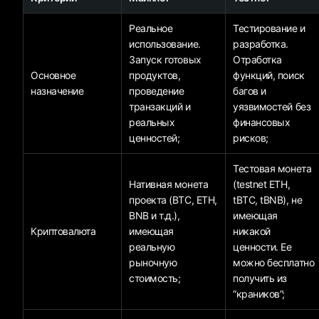
Реальное
Тестирование и
использование.
разработка.
Запуск готовых
Отработка
Основное
продуктов,
функций, поиск
назначение
проведение
багов и
транзакций и
уязвимостей без
реальных
финансовых
ценностей;
рисков;
Тестовая монета
Нативная монета
(testnet ETH,
проекта (BTC, ETH,
tBTC, tBNB), не
BNB и т.д.),
имеющая
Криптовалюта
имеющая
никакой
реальную
ценности. Ее
рыночную
можно бесплатно
стоимость;
получить из
“краников”;