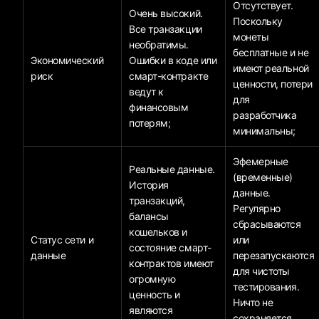
Отсутствует.
Очень высокий.
Поскольку
Все транзакции
монеты
необратимы.
бесплатные и не
Экономический
Ошибки в коде или
имеют реальной
риск
смарт-контракте
ценности, потери
ведут к
для
финансовым
разработчика
потерям;
минимальны;
Эфемерные
Реальные данные.
(временные)
История
данные.
транзакций,
Регулярно
балансы
сбрасываются
кошельков и
Статус сети и
или
состояние смарт-
данные
перезапускаются
контрактов имеют
для чистоты
огромную
тестирования.
ценность и
Ничто не
являются
сохраняется