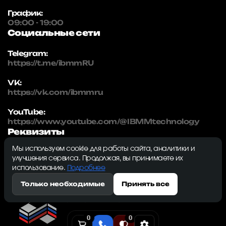
График:
09:00 - 19:00
Социальные сети
Telegram:
https://t.me/ibmmRU
VK:
https://vk.com/ibmmru
YouTube:
https://www.youtube.com/@IBMMtechnology
Реквизиты
Мы используем cookie для работы сайта, аналитики и
IBMM | technology
улучшения сервиса. Продолжая, вы принимаете их
ИНН: 5032334982
использование.
Подробнее
ОГРН: 1215000115230
Только необходимые
Принять все
143009, Московская область, г. Одинцово, ул.
Северная, д. 5, к. 3, кв. 353, ком. 1
0
0