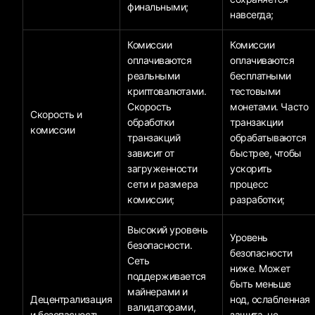
финальными;
навсегда;
Комиссии
Комиссии
оплачиваются
оплачиваются
реальными
бесплатными
криптовалютами.
тестовыми
Скорость
монетами. Часто
Скорость и
обработки
транзакции
комиссии
транзакций
обрабатываются
зависит от
быстрее, чтобы
загруженности
ускорить
сети и размера
процесс
комиссии;
разработки;
Высокий уровень
Уровень
безопасности.
безопасности
Сеть
ниже. Может
поддерживается
быть меньше
майнерами и
Децентрализация
нод, ослабленная
валидаторами,
и безопасность
защита, не