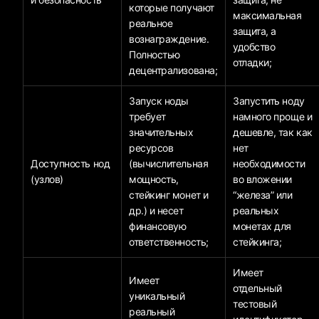
которые получают
максимальная
реальное
защита, а
вознаграждение.
удобство
Полностью
отладки;
децентрализована;
Запуск ноды
Запустить ноду
требует
намного проще и
значительных
дешевле, так как
ресурсов
нет
Доступность нод
(вычислительная
необходимости
(узлов)
мощность,
во вложении
стейкинг монет и
“железа” или
др.) и несет
реальных
финансовую
монетах для
ответственность;
стейкинга;
Имеет
Имеет
отдельный
уникальный
тестовый
реальный