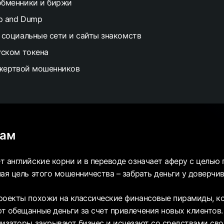
обменники и биржи
p and Dump
 социальные сети и сайты знакомств
уском токена
 жертвой мошенников
кам
т английские корни и в переводе означает аферу с целью
ая цель этого мошенничества – забрать деньги у доверчи
роекты похожи на классические финансовые пирамиды, к
т обещанные деньги за счет привлечения новых клиентов
низаторы закрывают бизнес и исчезают со средствами сво