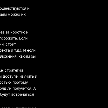
ершенствуются и
орым можно их
аз за короткое
торожить. Если
и, стоит
кта и т.д.). И если
дложения, каким бы
е, стратегии
 доступе, изучить и
остью, поэтому
ряд ли получится. А
будут встречаться