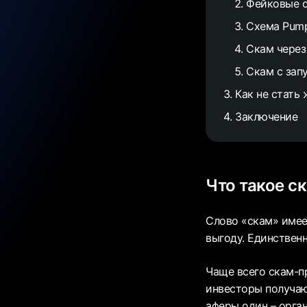
Фейковые 
Схема Pum
Скам через
Скам с зап
Как не стать
Заключение
Что такое с
Слово «скам» имее
выгоду. Единственн
Чаще всего скам-п
инвесторы получаю
аферы один – орга