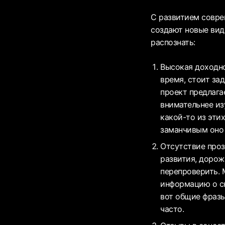
С развитием совре
создают новые вид
распознать:
Высокая доходно
время, стоит за
проект предлага
внимательнее изу
какой-то из эти
заманчивым оно 
Отсутствие проз
развития, дорож
перепроверить. 
информацию о ск
вот общие фразы
часто.