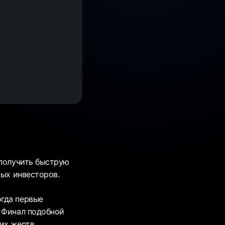
 получить быструю
вых инвесторов.
огда первые
. Финал подобной
их жертв.