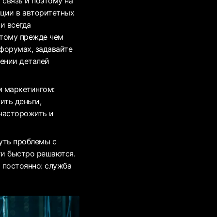
связь и поэтому на
ации в авторитетных
и всегда
этому прежде чем
форумах, задавайте
нении деталей
м маркетингом:
ть деньги,
 насторожить и
уть проблемы с
ти быстро решаются.
 постоянно: служба