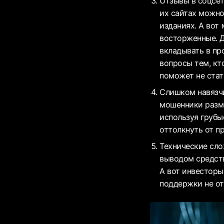
Отзывы в соцсет
их сайтах можно
изданиях. А вот
восторженные. Д
вкладывать в пр
вопросы тем, кт
поможет не стат
Слишком навязч
мошенники разм
используя грубы
оттолкнуть от п
Технические сло
выводом средств
А вот инвесторы
поддержки не от