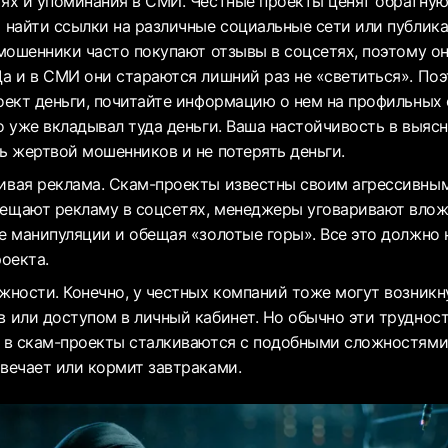
ях и упоминания в СМИ. Честные проекты ценят обратную 
 найти ссылки на различные социальные сети или публик
 мошенники часто покупают отзывы в соцсетях, поэтому он
а и в СМИ они стараются лишний раз не «светиться». По
оект деньги, почитайте информацию о нем на профильных 
о уже вкладывал туда деньги. Ваша настойчивость в выяс
ь жертвой мошенников и не потерять деньги.
ивая реклама. Скам-проекты известны своим агрессивны
ещают рекламу в соцсетях, менеджеры уговаривают вложи
е манипуляции и обещая «золотые горы». Все это должно
роекта.
жности. Конечно, у честных компаний тоже могут возникн
 или доступом в личный кабинет. Но обычно эти труднос
 в скам-проекты сталкиваются с подобными сложностями
вечает или кормит завтраками.