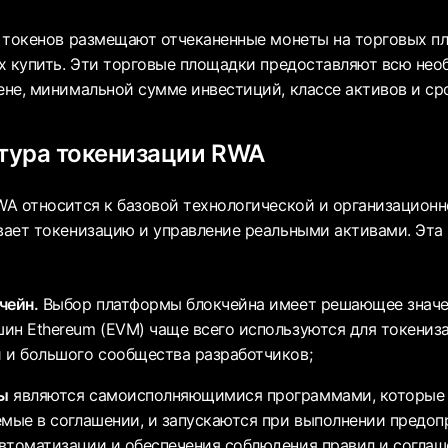
 токенов размещают отчеканенные монеты на торговых пл
х купить. Эти торговые площадки предоставляют всю не
не, минимальной сумме инвестиций, классе активов и ср
тура токенизации RWA
A относится к базовой технологической и организационн
ает токенизацию и управление реальными активами. Эта
чейн.
Выбор платформы блокчейна имеет решающее значе
ин Ethereum (EVM) чаще всего используются для токениз
 и большого сообщества разработчиков;
ы
являются самоисполняющимися программами, которые
емые в соглашении, и запускаются при выполнении предоп
втоматизации и обеспечения соблюдения правил и соглаш