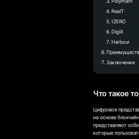
Polymath
RealT
tZERO
DigiX
Harbour
Преимуществ
Заключение
Что такое т
Цифровое представ
на основе блокчей
представляют собо
которые пользова