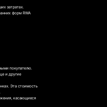
их затратах.
ранних форм RWA
ными покупателю.
це и другие
нках. Эта стоимость
.
ожения, касающиеся