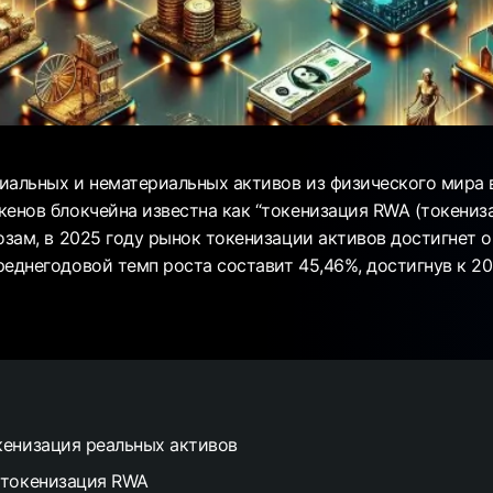
иальных и нематериальных активов из физического мира
кенов блокчейна известна как “токенизация RWA (токениз
озам, в 2025 году рынок токенизации активов достигнет о
еднегодовой темп роста составит 45,46%, достигнув к 20
кенизация реальных активов
 токенизация RWA