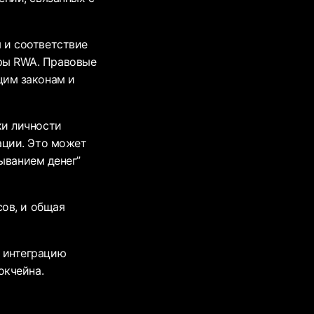
 и соответствие
ры RWA. Правовые
щим законам и
и личности
ации. Это может
мыванием денег”
сов, и общая
 интеграцию
окчейна.