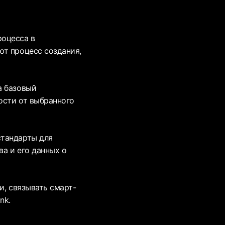
роцесса в
ют процесс создания,
а базовый
ости от выбранного
стандарты для
ва и его данных о
и, связывать смарт-
nk.