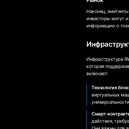
Рынок
Наконец, эмитенты
инвесторы могут и
информацию о токе
Инфраструк
Инфраструктура RW
которая поддержив
включает:
Технология блок
виртуальных маш
универсальности
Смарт-контракт
действия, требу
Они важны для а