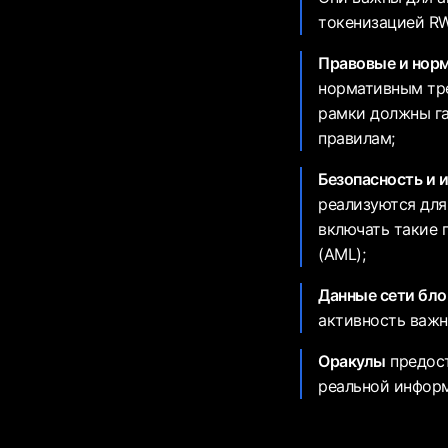
токенизацией R
Правовые и нор
нормативным тр
рамки должны га
правилам;
Безопасность и 
реализуются для
включать такие п
(AML);
Данные сети бло
активность важн
Оракулы
предост
реальной информ