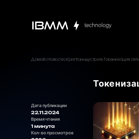
Домой
Новости
Криптоиндустрия
Токенизация акт
Токениза
Дата публикации
22.11.2024
Время чтения
1 минута
Кол-во просмотров