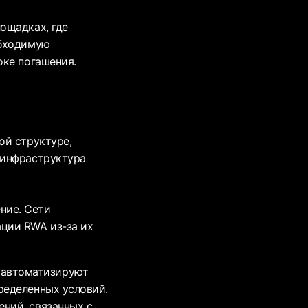
ощадках, где
обходимую
оке погашения.
ой структуре,
 инфраструктура
ние. Сети
ации RWA из-за их
 автоматизируют
ределенных условий.
ений, связанных с