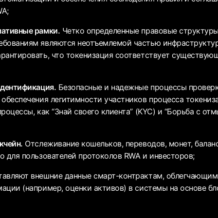
WA;
мативные рамки.
Четко определенные правовые структуры
ебованиям являются неотъемлемой частью инфраструкту
рантировать, что токенизация соответствует существую
идентификация.
Безопасные и надежные процессы проверк
 обеспечения легитимности участников процесса токениз
роцессы, как “Знай своего клиента” (KYC) и “Борьба с от
кчейн.
Отслеживание кошельков, переводов, монет, балан
о для пользователей протоколов RWA и инвесторов;
авляют внешние данные смарт-контрактам, облегчающим
ации (например, оценки активов) в системы на основе бл