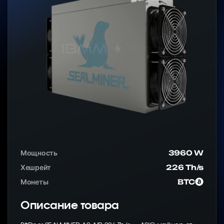
Мощность
3960 W
Хешрейт
226 Th/s
Монеты
BTC
Описание товара