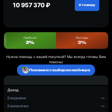
10 957 370 ₽
18
ру
К товару
Прибыль
Расходы
3%
3%
Нужна помощь с вашей покупкой? Мы всегда готовы Вам
помочь!
Поможем с выбором майнера
Доход
—
—