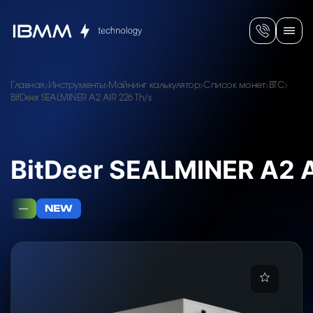
Главная
Инструменты
Майнинг калькулятор
Список монет
BTC
BitDeer SEALMINER A2 AIR 226 Th/s
BitDeer SEALMINER A2 A
—
NEW