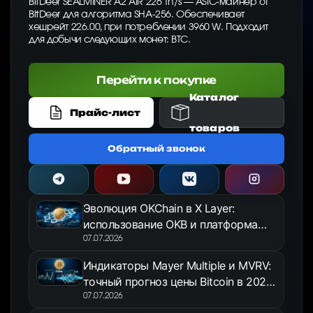
BitDeer SEALMINER A2 AIR 226 Th/s — ASIC-майнер от
BitDeer для алгоритма SHA-256. Обеспечивает
хешрейт 226.00, при потреблении 3960 W. Подходит
для добычи следующих монет: BTC.
Перейти к покупке
Каталог
Прайс-лист
товаров
Обратный звонок
Эволюция OKChain в X Layer:
использование OKB и платформа
OKX Jumpstart в 2026 году
07.07.2026
Индикаторы Mayer Multiple и MVRV:
точный прогноз цены Bitcoin в 2026
году
07.07.2026