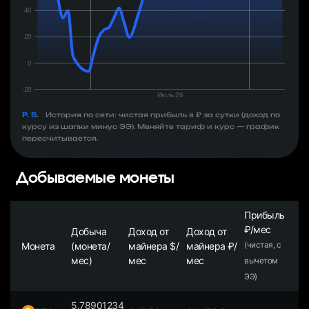
P. S.
История по сети: чистая прибыль в ₽ за сутки (доход по
курсу из шапки минус ЭЭ). Меняйте тариф и курс — график
пересчитывается.
Добываемые монеты
Прибыль
₽/мес
Добыча
Доход от
Доход от
Монета
(монета/
майнера $/
майнера ₽/
(чистая, с
мес)
мес
мес
вычетом
ЭЭ)
5.78901234