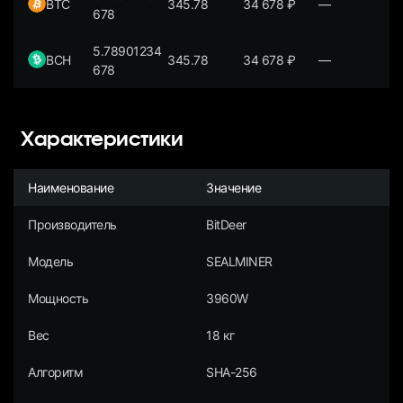
BTC
345.78
34 678
₽
—
678
5.78901234
BCH
345.78
34 678
₽
—
678
Характеристики
Наименование
Значение
Производитель
BitDeer
Модель
SEALMINER
Мощность
3960W
Вес
18 кг
Алгоритм
SHA-256