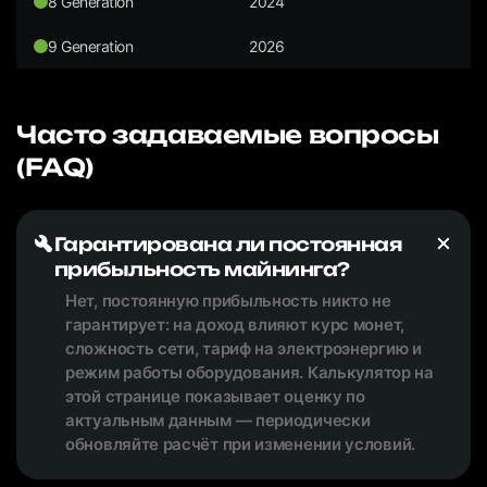
8 Generation
2024
9 Generation
2026
Часто задаваемые вопросы
(FAQ)
Гарантирована ли постоянная
прибыльность майнинга?
Нет, постоянную прибыльность никто не
гарантирует: на доход влияют курс монет,
сложность сети, тариф на электроэнергию и
режим работы оборудования. Калькулятор на
этой странице показывает оценку по
актуальным данным — периодически
обновляйте расчёт при изменении условий.