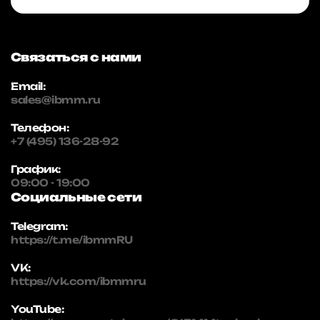
Связаться с нами
Email:
sales@ibmm.ru
Телефон:
+7 (495) 136-28-92
График:
09:00 - 19:00
Социальные сети
Telegram:
https://t.me/ibmmRU
VK:
https://vk.com/ibmmru
YouTube: