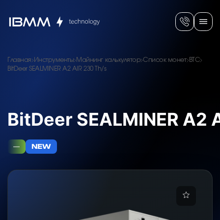
Главная
Инструменты
Майнинг калькулятор
Список монет
BTC
BitDeer SEALMINER A2 AIR 230 Th/s
BitDeer SEALMINER A2 A
—
NEW