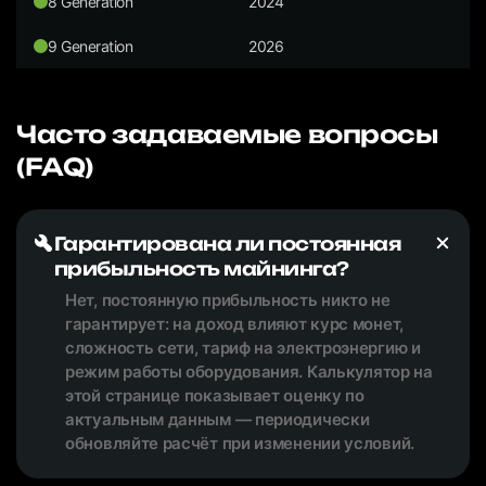
8 Generation
2024
9 Generation
2026
Часто задаваемые вопросы
(FAQ)
Гарантирована ли постоянная
прибыльность майнинга?
Нет, постоянную прибыльность никто не
гарантирует: на доход влияют курс монет,
сложность сети, тариф на электроэнергию и
режим работы оборудования. Калькулятор на
этой странице показывает оценку по
актуальным данным — периодически
обновляйте расчёт при изменении условий.