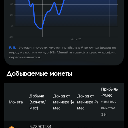
P. S.
История по сети: чистая прибыль в ₽ за сутки (доход по
курсу из шапки минус ЭЭ). Меняйте тариф и курс — график
пересчитывается.
Добываемые монеты
Прибыль
₽/мес
Добыча
Доход от
Доход от
Монета
(монета/
майнера $/
майнера ₽/
(чистая, с
мес)
мес
мес
вычетом
ЭЭ)
5.78901234