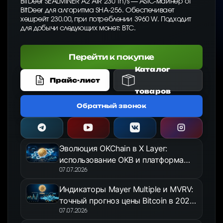
BitDeer SEALMINER A2 AIR 230 Th/s — ASIC-майнер от
BitDeer для алгоритма SHA-256. Обеспечивает
хешрейт 230.00, при потреблении 3960 W. Подходит
для добычи следующих монет: BTC.
Перейти к покупке
Каталог
Прайс-лист
товаров
Обратный звонок
Эволюция OKChain в X Layer:
использование OKB и платформа
OKX Jumpstart в 2026 году
07.07.2026
Индикаторы Mayer Multiple и MVRV:
точный прогноз цены Bitcoin в 2026
году
07.07.2026