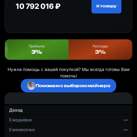
10 792 016 ₽
18
ру
К товару
Прибыль
Расходы
3%
3%
Нужна помощь с вашей покупкой? Мы всегда готовы Вам
помочь!
Поможем с выбором майнера
Доход
—
—