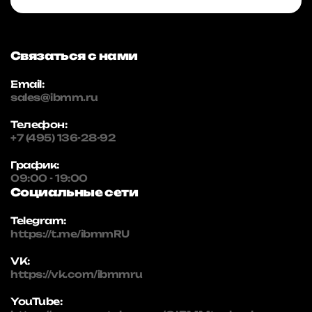
Связаться с нами
Email:
sales@ibmm.ru
Телефон:
+7 (495) 136-28-92
График:
09:00 - 19:00
Социальные сети
Telegram:
https://t.me/ibmmRU
VK:
https://vk.com/ibmmru
YouTube: