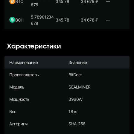
BTC
345.78
34 678
₽
—
678
5.78901234
BCH
345.78
34 678
₽
—
678
Характеристики
Наименование
Значение
Производитель
BitDeer
Модель
SEALMINER
Мощность
3960W
Вес
18 кг
Алгоритм
SHA-256