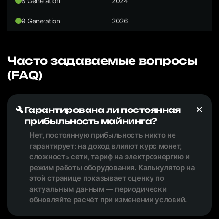
8 Generation
2024
9 Generation
2026
Часто задаваемые вопросы
(FAQ)
Гарантирована ли постоянная
прибыльность майнинга?
Нет, постоянную прибыльность никто не
гарантирует: на доход влияют курс монет,
сложность сети, тариф на электроэнергию и
режим работы оборудования. Калькулятор на
этой странице показывает оценку по
актуальным данным — периодически
обновляйте расчёт при изменении условий.