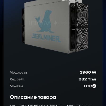
Мощность
3960 W
Хешрейт
232 Th/s
Монеты
BTC
Описание товара