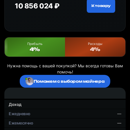
10 856 024 ₽
20
ру
К товару
Прибыль
Расходы
4%
4%
Нужна помощь с вашей покупкой? Мы всегда готовы Вам
помочь!
Поможем с выбором майнера
Доход
—
—