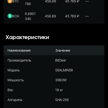
BTC
456.89
45 789
₽
—
789
6.8901
BCH
456.89
45 789
₽
—
345
Характеристики
Наименование
Значение
Производитель
BitDeer
Модель
SEALMINER
Мощность
3960W
Вес
18 кг
Алгоритм
SHA-256