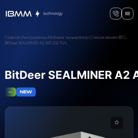
Главная
Инструменты
Майнинг калькулятор
Список монет
BTC
BitDeer SEALMINER A2 AIR 232 Th/s
BitDeer SEALMINER A2 A
—
NEW