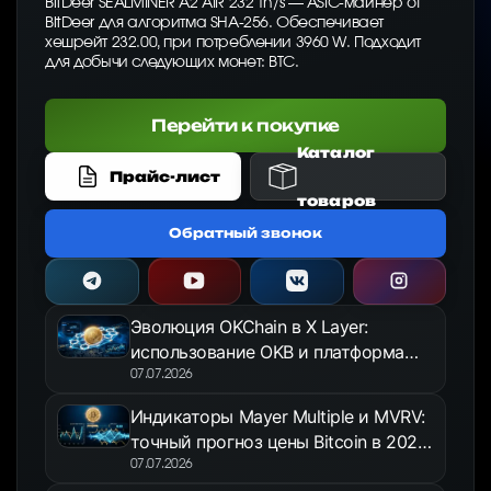
BitDeer SEALMINER A2 AIR 232 Th/s — ASIC-майнер от
BitDeer для алгоритма SHA-256. Обеспечивает
хешрейт 232.00, при потреблении 3960 W. Подходит
для добычи следующих монет: BTC.
Перейти к покупке
Каталог
Прайс-лист
товаров
Обратный звонок
Эволюция OKChain в X Layer:
использование OKB и платформа
OKX Jumpstart в 2026 году
07.07.2026
Индикаторы Mayer Multiple и MVRV:
точный прогноз цены Bitcoin в 2026
году
07.07.2026