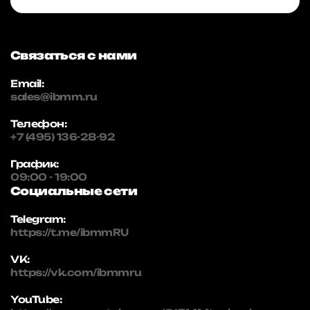
Связаться с нами
Email:
sales@ibmm.ru
Телефон:
+7 (495) 136-28-92
График:
09:00 - 19:00
Социальные сети
Telegram:
https://t.me/ibmmRU
VK:
https://vk.com/ibmmru
YouTube: