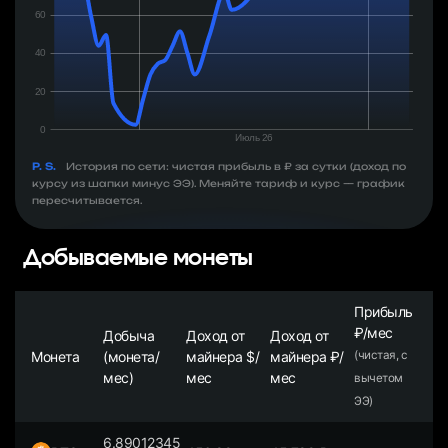
P. S.
История по сети: чистая прибыль в ₽ за сутки (доход по
курсу из шапки минус ЭЭ). Меняйте тариф и курс — график
пересчитывается.
Добываемые монеты
Прибыль
₽/мес
Добыча
Доход от
Доход от
Монета
(монета/
майнера $/
майнера ₽/
(чистая, с
мес)
мес
мес
вычетом
ЭЭ)
6.89012345