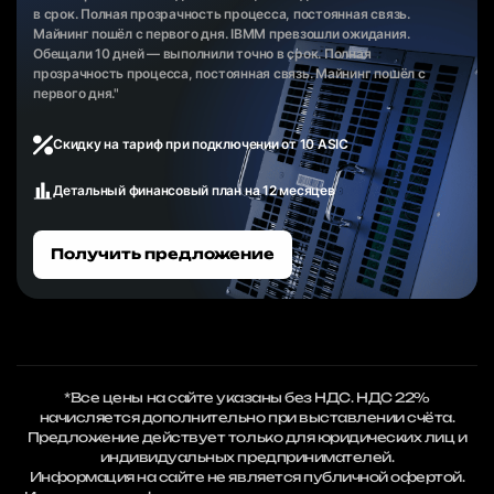
в срок. Полная прозрачность процесса, постоянная связь.
Майнинг пошёл с первого дня. IBMM превзошли ожидания.
Обещали 10 дней — выполнили точно в срок. Полная
прозрачность процесса, постоянная связь. Майнинг пошёл с
первого дня."
Скидку на тариф при подключении от 10 ASIC
Детальный финансовый план на 12 месяцев
Получить предложение
*Все цены на сайте указаны без НДС. НДС 22%
начисляется дополнительно при выставлении счёта.
Предложение действует только для юридических лиц и
индивидуальных предпринимателей.
Информация на сайте не является публичной офертой.