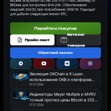
BitDeer SEALMINER A2 AIR 234 Th/s — ASIC-майнер от
BitDeer для алгоритма SHA-256. Обеспечивает
хешрейт 234.00, при потреблении 3960 W. Подходит
для добычи следующих монет: BTC.
Перейти к покупке
Каталог
Прайс-лист
товаров
Обратный звонок
Эволюция OKChain в X Layer:
использование OKB и платформа
OKX Jumpstart в 2026 году
07.07.2026
Индикаторы Mayer Multiple и MVRV:
точный прогноз цены Bitcoin в 2026
году
07.07.2026