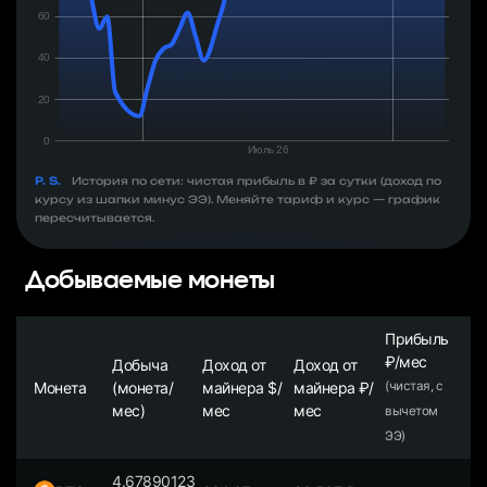
P. S.
История по сети: чистая прибыль в ₽ за сутки (доход по
курсу из шапки минус ЭЭ). Меняйте тариф и курс — график
пересчитывается.
Добываемые монеты
Прибыль
₽/мес
Добыча
Доход от
Доход от
Монета
(монета/
майнера $/
майнера ₽/
(чистая, с
мес)
мес
мес
вычетом
ЭЭ)
4.67890123