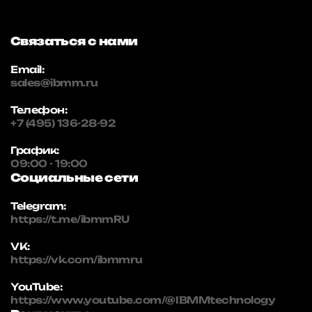
Связаться с нами
Email:
sales@ibmm.ru
Телефон:
+7 (495) 136-28-92
График:
09:00 - 19:00
Социальные сети
Telegram:
https://t.me/ibmmRU
VK:
https://vk.com/ibmmru
YouTube:
https://www.youtube.com/@IBMMtechnology