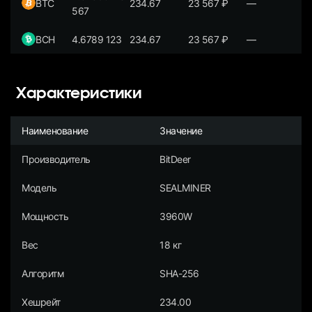
BTC
234.67
23 567
₽
—
567
BCH
4.6789 123
234.67
23 567
₽
—
Характеристики
Наименование
Значение
Производитель
BitDeer
Модель
SEALMINER
Мощность
3960W
Вес
18 кг
Алгоритм
SHA-256
Хешрейт
234.00