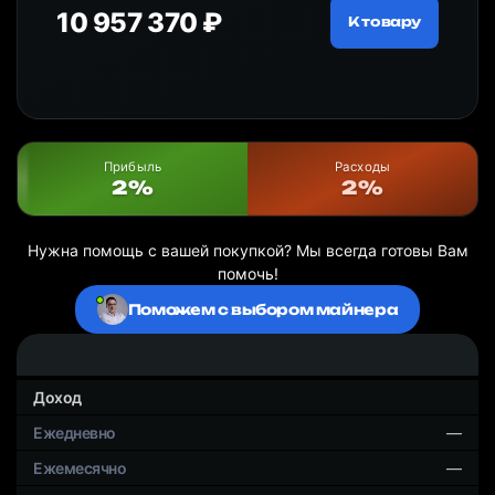
10 957 370 ₽
18
ру
К товару
Прибыль
Расходы
2%
2%
Нужна помощь с вашей покупкой? Мы всегда готовы Вам
помочь!
Поможем с выбором майнера
Доход
—
—