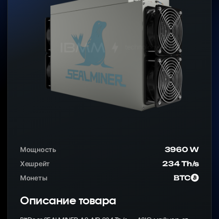
Мощность
3960 W
Хешрейт
234 Th/s
Монеты
BTC
Описание товара