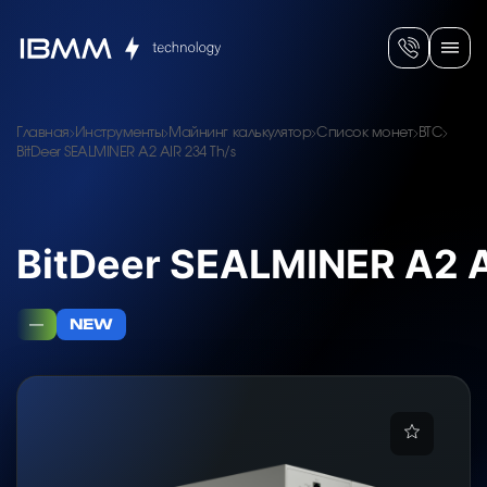
Главная
Инструменты
Майнинг калькулятор
Список монет
BTC
BitDeer SEALMINER A2 AIR 234 Th/s
BitDeer SEALMINER A2 A
—
NEW