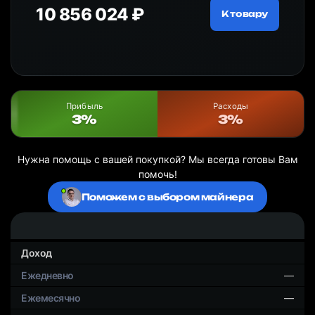
10 856 024 ₽
20
ру
К товару
Прибыль
Расходы
3%
3%
Нужна помощь с вашей покупкой? Мы всегда готовы Вам
помочь!
Поможем с выбором майнера
Доход
—
—