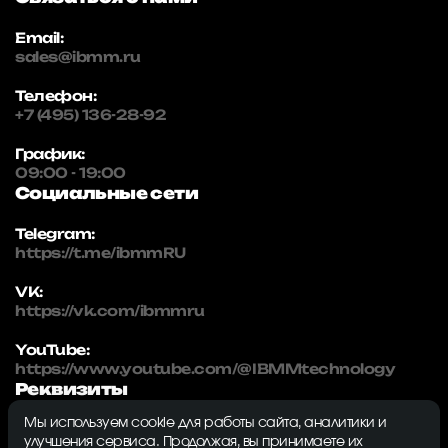
Email:
sales@ibmm.ru
Телефон:
+7 (495) 136-28-92
График:
09:00 - 19:00
Социальные сети
Telegram:
https://t.me/ibmmRU
VK:
https://vk.com/ibmmru
YouTube:
https://www.youtube.com/@IBMMtechnology
Реквизиты
Мы используем cookie для работы сайта, аналитики и
IBMM | technology
улучшения сервиса. Продолжая, вы принимаете их