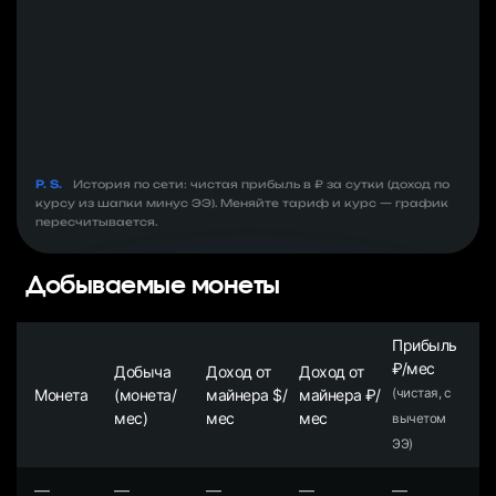
P. S.
История по сети: чистая прибыль в ₽ за сутки (доход по
курсу из шапки минус ЭЭ). Меняйте тариф и курс — график
пересчитывается.
Добываемые монеты
Прибыль
₽/мес
Добыча
Доход от
Доход от
Монета
(монета/
майнера $/
майнера ₽/
(чистая, с
мес)
мес
мес
вычетом
ЭЭ)
—
—
—
—
—