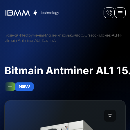
Главная
Инструменты
Майнинг калькулятор
Список монет
ALPH
Bitmain Antminer AL1 15.6 Th/s
Bitmain Antminer AL1 15
—
NEW