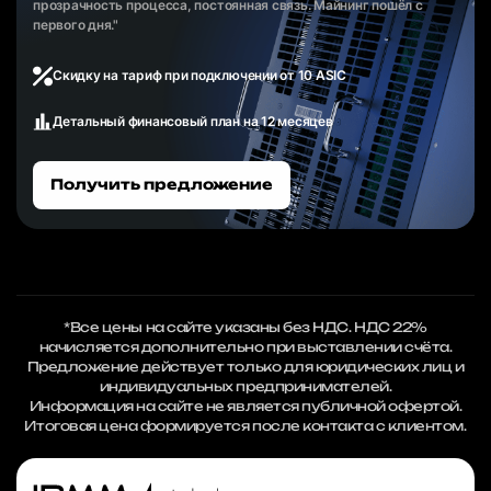
прозрачность процесса, постоянная связь. Майнинг пошёл с
первого дня."
Скидку на тариф при подключении от 10 ASIC
Детальный финансовый план на 12 месяцев
Получить предложение
*Все цены на сайте указаны без НДС. НДС 22%
начисляется дополнительно при выставлении счёта.
Предложение действует только для юридических лиц и
индивидуальных предпринимателей.
Информация на сайте не является публичной офертой.
Итоговая цена формируется после контакта с клиентом.