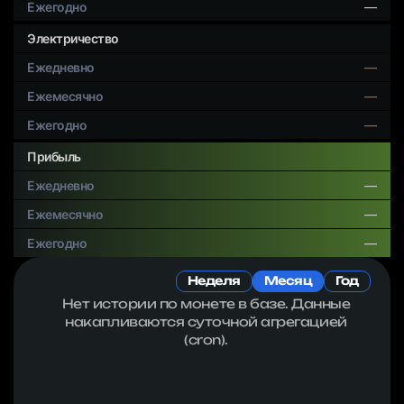
—
Электричество
—
—
—
Прибыль
—
—
—
Неделя
Месяц
Год
Нет истории по монете в базе. Данные
накапливаются суточной агрегацией
(cron).