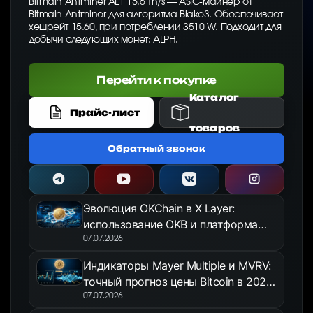
Bitmain Antminer AL1 15.6 Th/s — ASIC-майнер от
Bitmain Antminer для алгоритма Blake3. Обеспечивает
хешрейт 15.60, при потреблении 3510 W. Подходит для
добычи следующих монет: ALPH.
Перейти к покупке
Каталог
Прайс-лист
товаров
Обратный звонок
Эволюция OKChain в X Layer:
использование OKB и платформа
OKX Jumpstart в 2026 году
07.07.2026
Индикаторы Mayer Multiple и MVRV:
точный прогноз цены Bitcoin в 2026
году
07.07.2026