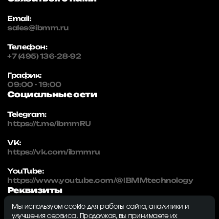
Email:
sales@ibmm.ru
Телефон:
+7 (495) 136-28-92
График:
09:00 - 19:00
Социальные сети
Telegram:
https://t.me/ibmmRU
VK:
https://vk.com/ibmmru
YouTube:
https://www.youtube.com/@IBMMtechnology
Реквизиты
Мы используем cookie для работы сайта, аналитики и
IBMM | technology
улучшения сервиса. Продолжая, вы принимаете их