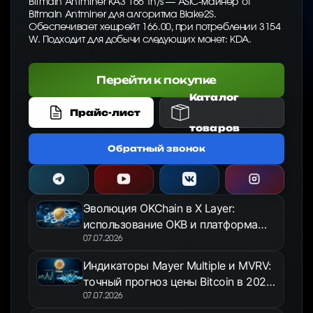
Bitmain Antminer KA3 166 Th/s — ASIC-майнер от
Bitmain Antminer для алгоритма Blake2S.
Обеспечивает хешрейт 166.00, при потреблении 3154
W. Подходит для добычи следующих монет: KDA.
Перейти к покупке
Каталог
Прайс-лист
товаров
Обратный звонок
Эволюция OKChain в X Layer:
использование OKB и платформа
OKX Jumpstart в 2026 году
07.07.2026
Индикаторы Mayer Multiple и MVRV:
точный прогноз цены Bitcoin в 2026
году
07.07.2026