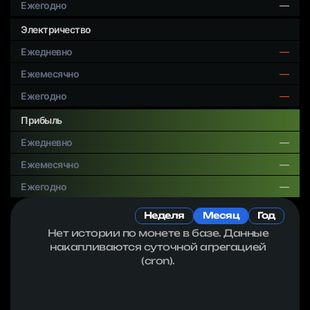
—
Электричество
—
—
—
Прибыль
—
—
—
Неделя
Месяц
Год
Нет истории по монете в базе. Данные
накапливаются суточной агрегацией
(cron).