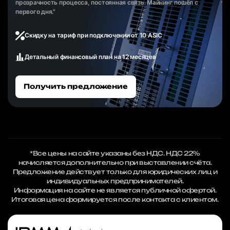
прозрачность процесса, постоянная связь. Майнинг пошёл с
первого дня."
Скидку на тариф при подключении от 10 ASIC
Детальный финансовый план на 12 месяцев
Получить предложение
*Все цены на сайте указаны без НДС. НДС 22%
начисляется дополнительно при выставлении счёта.
Предложение действует только для юридических лиц и
индивидуальных предпринимателей.
Информация на сайте не является публичной офертой.
Итоговая цена формируется после контакта с клиентом.