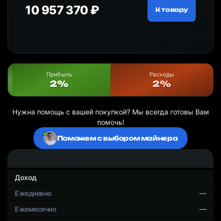
10 957 370 ₽
18
ру
К товару
Прибыль
Расходы
2%
2%
Нужна помощь с вашей покупкой? Мы всегда готовы Вам
помочь!
Поможем с выбором майнера
Доход
—
—