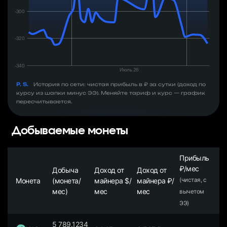
P. S.
История по сети: чистая прибыль в ₽ за сутки (доход по
курсу из шапки минус ЭЭ). Меняйте тариф и курс — график
пересчитывается.
Добываемые монеты
Прибыль
₽/мес
Добыча
Доход от
Доход от
Монета
(монета/
майнера $/
майнера ₽/
(чистая, с
мес)
мес
мес
вычетом
ЭЭ)
5 789.1234