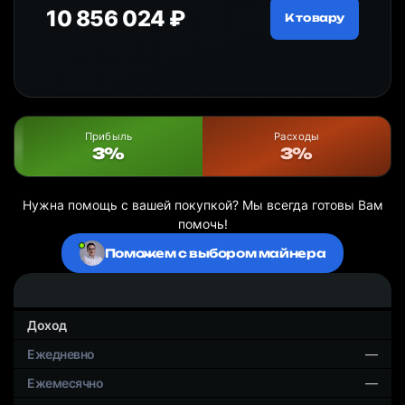
10 856 024 ₽
20
ру
К товару
Прибыль
Расходы
3%
3%
Нужна помощь с вашей покупкой? Мы всегда готовы Вам
помочь!
Поможем с выбором майнера
Доход
—
—