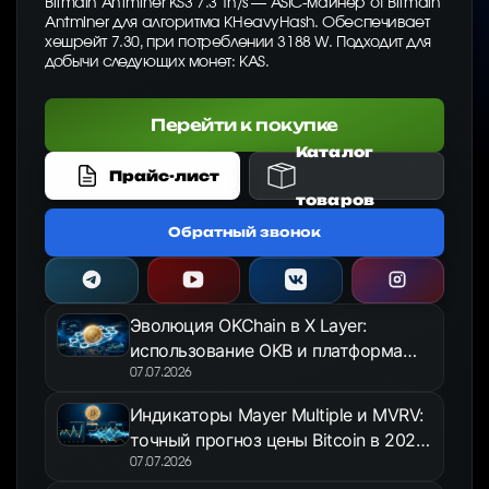
Bitmain Antminer KS3 7.3 Th/s — ASIC-майнер от Bitmain
Antminer для алгоритма KHeavyHash. Обеспечивает
хешрейт 7.30, при потреблении 3188 W. Подходит для
добычи следующих монет: KAS.
Перейти к покупке
Каталог
Прайс-лист
товаров
Обратный звонок
Эволюция OKChain в X Layer:
использование OKB и платформа
OKX Jumpstart в 2026 году
07.07.2026
Индикаторы Mayer Multiple и MVRV:
точный прогноз цены Bitcoin в 2026
году
07.07.2026