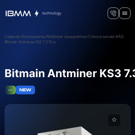
Главная
Инструменты
Майнинг калькулятор
Список монет
KAS
Bitmain Antminer KS3 7.3 Th/s
Bitmain Antminer KS3 7.
—
NEW