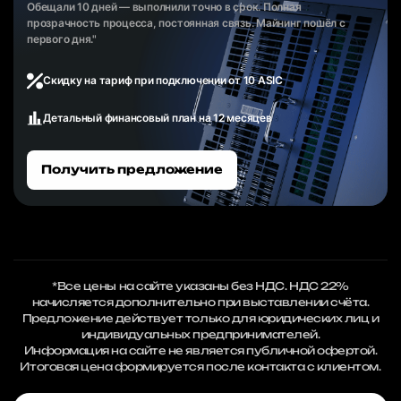
Обещали 10 дней — выполнили точно в срок. Полная
прозрачность процесса, постоянная связь. Майнинг пошёл с
первого дня."
Скидку на тариф при подключении от 10 ASIC
Детальный финансовый план на 12 месяцев
Получить предложение
*Все цены на сайте указаны без НДС. НДС 22%
начисляется дополнительно при выставлении счёта.
Предложение действует только для юридических лиц и
индивидуальных предпринимателей.
Информация на сайте не является публичной офертой.
Итоговая цена формируется после контакта с клиентом.