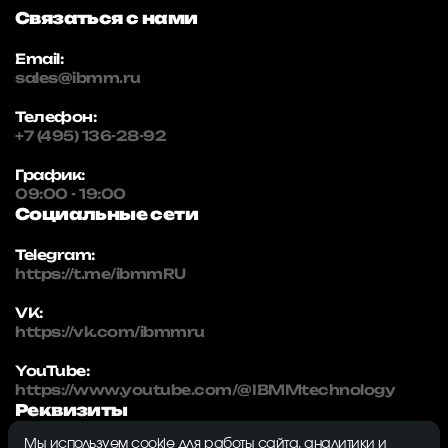
Связаться с нами
Email:
sales@ibmm.ru
Телефон:
+7 (495) 136-28-92
График:
09:00 - 19:00
Социальные сети
Telegram:
https://t.me/ibmmRU
VK:
https://vk.com/ibmmru
YouTube:
https://www.youtube.com/@IBMMtechnology
Реквизиты
Мы используем cookie для работы сайта, аналитики и