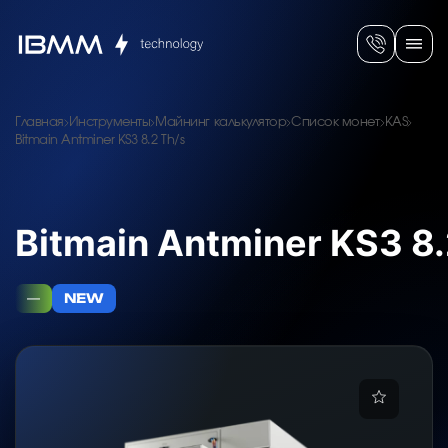
Главная
Инструменты
Майнинг калькулятор
Список монет
KAS
Bitmain Antminer KS3 8.2 Th/s
Bitmain Antminer KS3 8.
—
NEW