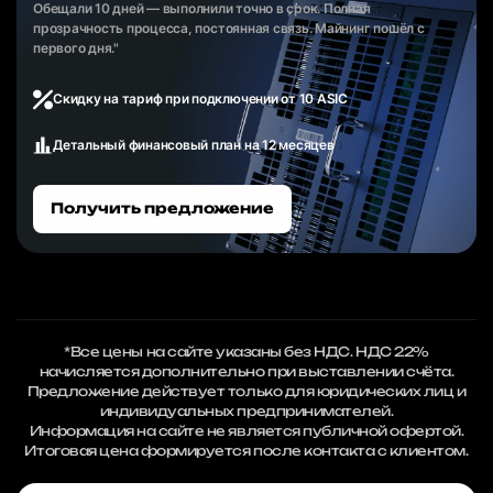
Обещали 10 дней — выполнили точно в срок. Полная
прозрачность процесса, постоянная связь. Майнинг пошёл с
первого дня."
Скидку на тариф при подключении от 10 ASIC
Детальный финансовый план на 12 месяцев
Получить предложение
*Все цены на сайте указаны без НДС. НДС 22%
начисляется дополнительно при выставлении счёта.
Предложение действует только для юридических лиц и
индивидуальных предпринимателей.
Информация на сайте не является публичной офертой.
Итоговая цена формируется после контакта с клиентом.