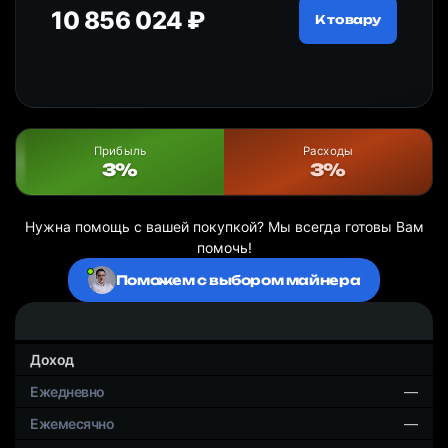
10 856 024 ₽
18
ру
К товару
Прибыль
Расходы
3%
3%
Нужна помощь с вашей покупкой? Мы всегда готовы Вам
помочь!
Поможем с выбором майнера
Доход
—
—