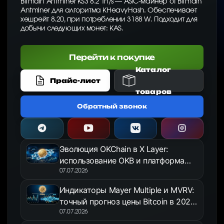
Bitmain Antminer KS3 8.2 Th/s — ASIC-майнер от Bitmain
Antminer для алгоритма KHeavyHash. Обеспечивает
хешрейт 8.20, при потреблении 3188 W. Подходит для
добычи следующих монет: KAS.
Перейти к покупке
Каталог
Прайс-лист
товаров
Обратный звонок
Эволюция OKChain в X Layer:
использование OKB и платформа
OKX Jumpstart в 2026 году
07.07.2026
Индикаторы Mayer Multiple и MVRV:
точный прогноз цены Bitcoin в 2026
году
07.07.2026