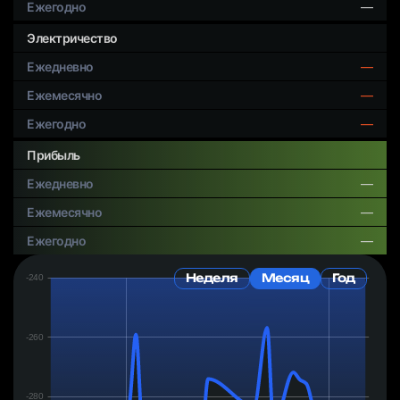
—
Электричество
—
—
—
Прибыль
—
—
—
Дата:
Неделя
Месяц
Год
Чистая
прибыль/
день:
₽