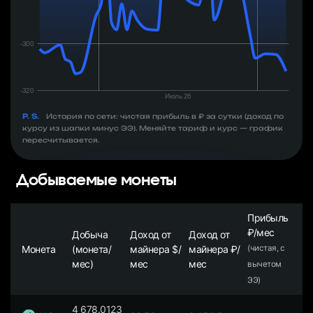
P. S.
История по сети: чистая прибыль в ₽ за сутки (доход по
курсу из шапки минус ЭЭ). Меняйте тариф и курс — график
пересчитывается.
Добываемые монеты
Прибыль
₽/мес
Добыча
Доход от
Доход от
Монета
(монета/
майнера $/
майнера ₽/
(чистая, с
мес)
мес
мес
вычетом
ЭЭ)
4 678.0123