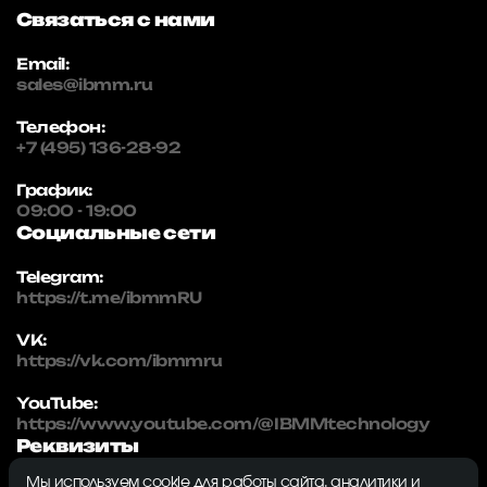
Связаться с нами
Email:
sales@ibmm.ru
Телефон:
+7 (495) 136-28-92
График:
09:00 - 19:00
Социальные сети
Telegram:
https://t.me/ibmmRU
VK:
https://vk.com/ibmmru
YouTube:
https://www.youtube.com/@IBMMtechnology
Реквизиты
Мы используем cookie для работы сайта, аналитики и