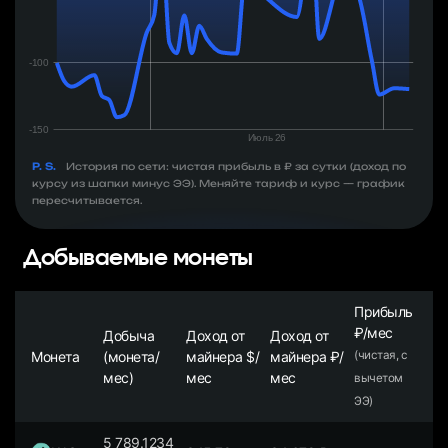
P. S.
История по сети: чистая прибыль в ₽ за сутки (доход по
курсу из шапки минус ЭЭ). Меняйте тариф и курс — график
пересчитывается.
Добываемые монеты
Прибыль
₽/мес
Добыча
Доход от
Доход от
Монета
(монета/
майнера $/
майнера ₽/
(чистая, с
мес)
мес
мес
вычетом
ЭЭ)
5 789.1234