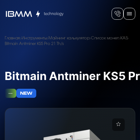
Главная
Инструменты
Майнинг калькулятор
Список монет
KAS
Bitmain Antminer KS5 Pro 21 Th/s
Bitmain Antminer KS5 Pr
—
NEW