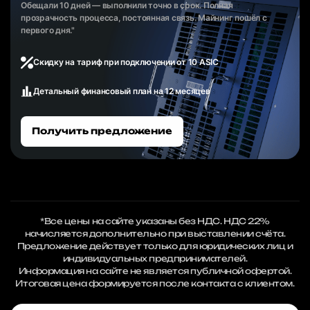
Обещали 10 дней — выполнили точно в срок. Полная
прозрачность процесса, постоянная связь. Майнинг пошёл с
первого дня."
Скидку на тариф при подключении от 10 ASIC
Детальный финансовый план на 12 месяцев
Получить предложение
*Все цены на сайте указаны без НДС. НДС 22%
начисляется дополнительно при выставлении счёта.
Предложение действует только для юридических лиц и
индивидуальных предпринимателей.
Информация на сайте не является публичной офертой.
Итоговая цена формируется после контакта с клиентом.