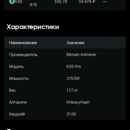
KAS
345.78
34 678
₽
—
678
Характеристики
Наименование
Значение
Производитель
Bitmain Antminer
Модель
KS5 Pro
Мощность
3150W
Вес
17.7 кг
Алгоритм
KHeavyHash
Хешрейт
21.00