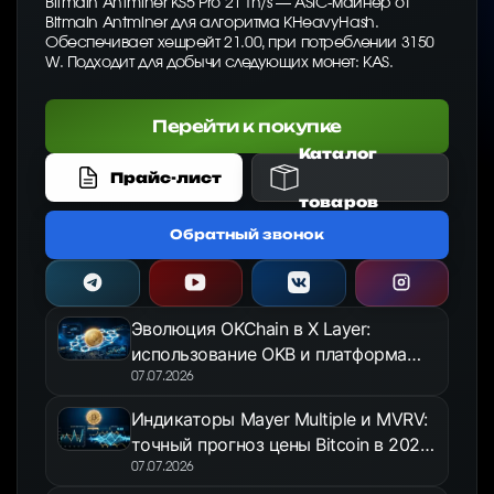
Bitmain Antminer KS5 Pro 21 Th/s — ASIC-майнер от
Bitmain Antminer для алгоритма KHeavyHash.
Обеспечивает хешрейт 21.00, при потреблении 3150
W. Подходит для добычи следующих монет: KAS.
Перейти к покупке
Каталог
Прайс-лист
товаров
Обратный звонок
Эволюция OKChain в X Layer:
использование OKB и платформа
OKX Jumpstart в 2026 году
07.07.2026
Индикаторы Mayer Multiple и MVRV:
точный прогноз цены Bitcoin в 2026
году
07.07.2026