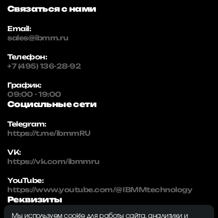
Связаться с нами
Email:
sales@ibmm.ru
Телефон:
+7 (495) 136-28-92
График:
09:00 - 19:00
Социальные сети
Telegram:
https://t.me/ibmmRU
VK:
https://vk.com/ibmmru
YouTube:
https://www.youtube.com/@IBMMtechnology
Реквизиты
Мы используем cookie для работы сайта, аналитики и