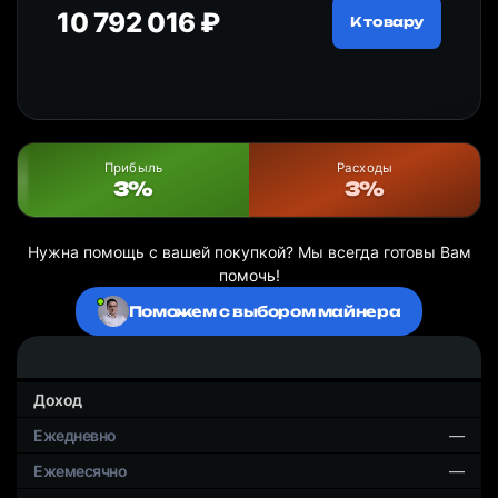
10 792 016 ₽
18
ру
К товару
Прибыль
Расходы
3%
3%
Нужна помощь с вашей покупкой? Мы всегда готовы Вам
помочь!
Поможем с выбором майнера
Доход
—
—