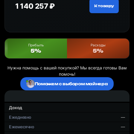
1 140 257 ₽
13
ру
К товару
Прибыль
Расходы
5%
5%
Нужна помощь с вашей покупкой? Мы всегда готовы Вам
помочь!
Поможем с выбором майнера
Доход
—
—