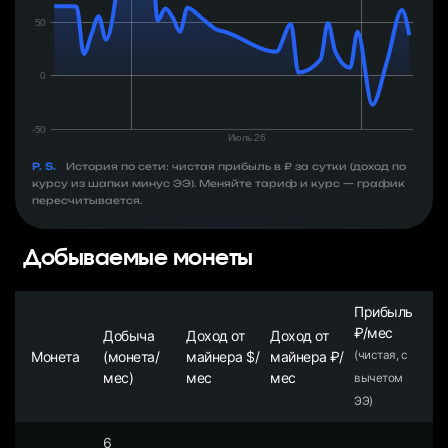
P. S.
История по сети: чистая прибыль в ₽ за сутки (доход по
курсу из шапки минус ЭЭ). Меняйте тариф и курс — график
пересчитывается.
Добываемые монеты
Прибыль
₽/мес
Добыча
Доход от
Доход от
Монета
(монета/
майнера $/
майнера ₽/
(чистая, с
мес)
мес
мес
вычетом
ЭЭ)
6