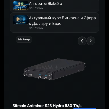
Алгоритм Blake2b
07.07.2026
Актуальный курс Биткоина и Эфира
к Доллару и Евро
07.07.2026
Майнер
Bitmain Antminer S23 Hydro 580 Th/s
HC4