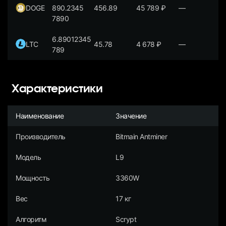
DOGE
890.2345
456.89
45 789
₽
—
7890
6.89012345
LTC
45.78
4 678
₽
—
789
Характеристики
Наименование
Значение
Производитель
Bitmain Antminer
Модель
L9
Мощность
3360W
Вес
17 кг
Алгоритм
Scrypt