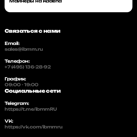
Майнеры на Kadena
Связаться с нами
Email:
sales@ibmm.ru
Телефон:
+7 (495) 136-28-92
График:
09:00 - 19:00
Социальные сети
Telegram:
https://t.me/ibmmRU
VK:
https://vk.com/ibmmru