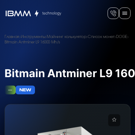
Главная
Инструменты
Майнинг калькулятор
Список монет
DOGE
Bitmain Antminer L9 16000 Mh/s
Bitmain Antminer L9 16
—
NEW