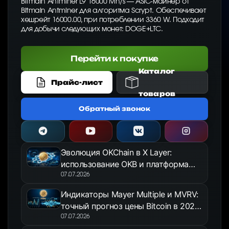
Bitmain Antminer L9 16000 Mh/s — ASIC-майнер от
Bitmain Antminer для алгоритма Scrypt. Обеспечивает
хешрейт 16000.00, при потреблении 3360 W. Подходит
для добычи следующих монет: DOGE+LTC.
Перейти к покупке
Каталог
Прайс-лист
товаров
Обратный звонок
Эволюция OKChain в X Layer:
использование OKB и платформа
OKX Jumpstart в 2026 году
07.07.2026
Индикаторы Mayer Multiple и MVRV:
точный прогноз цены Bitcoin в 2026
году
07.07.2026