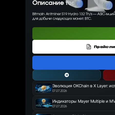
Описание товара
Bitmain Antminer S19 Hydro 132 Th/s — ASIC-ма
для добычи следующих монет: BTC.
Прайс-ли
Эволюция OKChain в X Layer: и
07.07.2026
Индикаторы Mayer Multiple и MV
07.07.2026