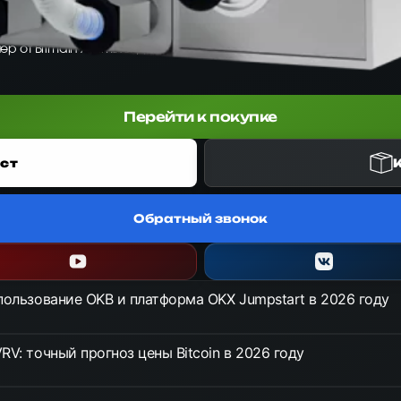
йнер от Bitmain Antminer для алгоритма SHA-256. Обеспечивает хеш
Перейти к покупке
ст
Обратный звонок
спользование OKB и платформа OKX Jumpstart в 2026 году
RV: точный прогноз цены Bitcoin в 2026 году