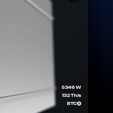
5346 W
132 Th/s
BTC