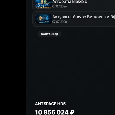
Алгоритм Blake2b
07.07.2026
Актуальный курс Биткоина и Эф
07.07.2026
Контейнер
ANTSPACE HD5
10 856 024 ₽
К товару