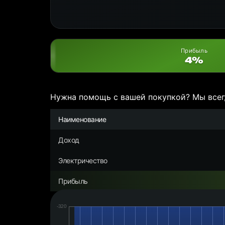
Прибыль
4%
Нужна помощь с вашей покупкой? Мы всег
Наименование
Доход
Электричество
Прибыль
Дата:
Чистая
прибыль/