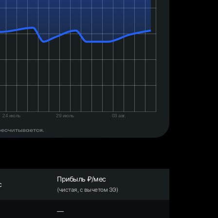
ресчитывается.
Прибыль ₽/мес
с
(чистая, с вычетом ЭЭ)
—