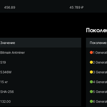
456.89
45 789
₽
Поколе
Значение
Поколение
Bitmain Antminer
1 Generat
S19
2 Generat
5346W
3 Generat
15 кг
4 Generat
SHA-256
5 Generat
132.00
6 Generat