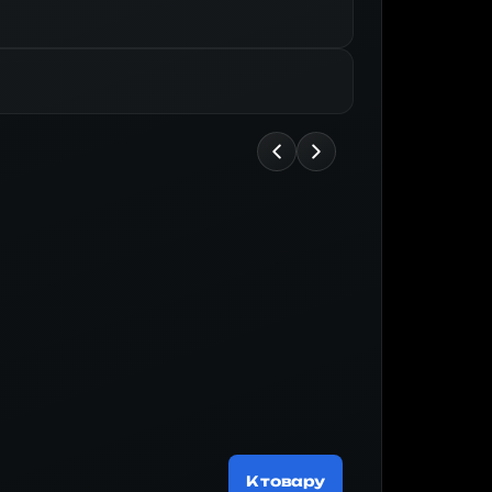
Майнер
186 775 ₽
К товару