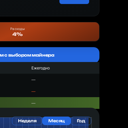
Расходы
4%
м с выбором майнера
Ежегодно
—
—
—
Неделя
Месяц
Год