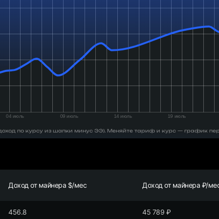
 (доход по курсу из шапки минус ЭЭ). Меняйте тариф и курс — график пе
Доход от майнера $/мес
Доход от майнера ₽/ме
456.8
45 789
₽