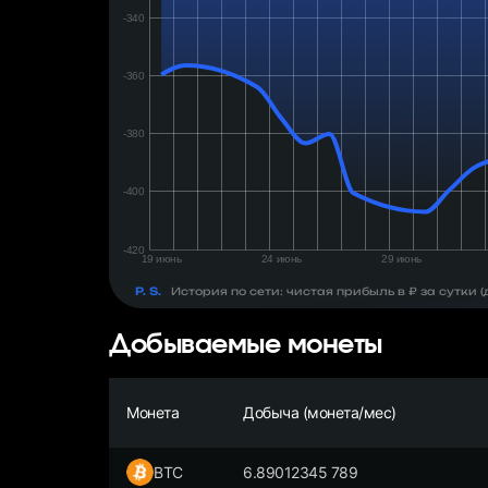
день:
₽
P. S.
История по сети: чистая прибыль в ₽ за сутки
Добываемые монеты
Монета
Добыча (монета/мес)
BTC
6.89012345 789