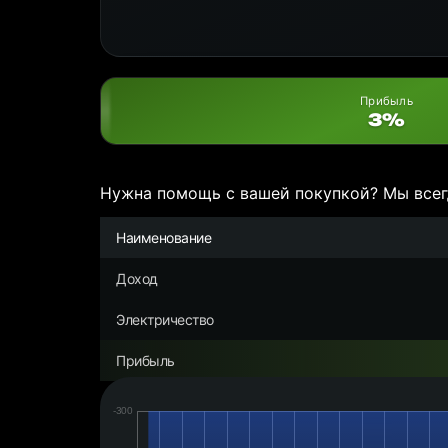
Прибыль
3%
Нужна помощь с вашей покупкой? Мы всег
Наименование
Доход
Электричество
Прибыль
Дата:
Чистая
прибыль/