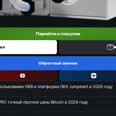
йнер от Bitmain Antminer для алгоритма SHA-256. Обеспечивает хеш
Перейти к покупке
ст
Обратный звонок
спользование OKB и платформа OKX Jumpstart в 2026 году
RV: точный прогноз цены Bitcoin в 2026 году