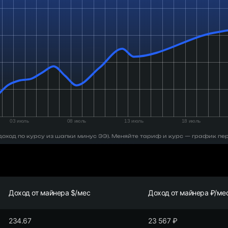
 (доход по курсу из шапки минус ЭЭ). Меняйте тариф и курс — график пе
Доход от майнера $/мес
Доход от майнера ₽/ме
234.67
23 567
₽