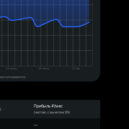
ресчитывается.
Прибыль ₽/мес
с
(чистая, с вычетом ЭЭ)
—