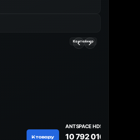
Майнер
185 674 ₽
К товару