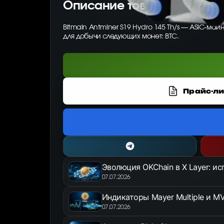
Описание товара
Bitmain Antminer S19 Hydro 145 Th/s — ASIC-ма
для добычи следующих монет: BTC.
Прайс-ли
Эволюция OKChain в X Layer: и
07.07.2026
Индикаторы Mayer Multiple и MV
07.07.2026