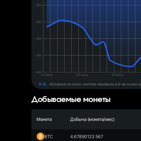
день:
₽
P. S.
История по сети: чистая прибыль в ₽ за сутки
Добываемые монеты
Монета
Добыча (монета/мес)
BTC
4.67890123 567