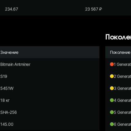
234.67
23 567
₽
Поколе
Значение
Поколение
Bitmain Antminer
1 Generat
S19
2 Generat
5451W
3 Generat
18 кг
4 Generat
SHA-256
5 Generat
145.00
6 Generat