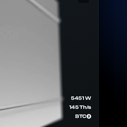
5451 W
145 Th/s
BTC