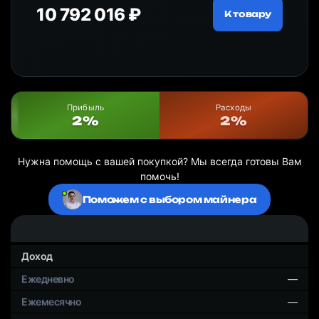
10 792 016 ₽
18
ру
К товару
Прибыль
Расходы
2%
2%
Нужна помощь с вашей покупкой? Мы всегда готовы Вам
помочь!
Поможем с выбором майнера
Доход
—
—