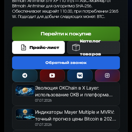
Bitmain Antminer S19 XP 110 Th/s — ASIC-майнер от
Bitmain Antminer для алгоритма SHA-256.
Обеспечивает хешрейт 110.00, при потреблении 2365
W. Подходит для добычи следующих монет: BTC.
Перейти к покупке
Каталог
Прайс-лист
товаров
Обратный звонок
Эволюция OKChain в X Layer:
использование OKB и платформа
OKX Jumpstart в 2026 году
07.07.2026
Индикаторы Mayer Multiple и MVRV:
точный прогноз цены Bitcoin в 2026
году
07.07.2026