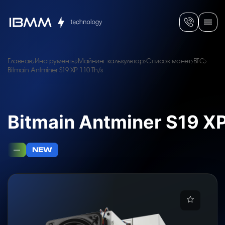
Главная
Инструменты
Майнинг калькулятор
Список монет
BTC
Bitmain Antminer S19 XP 110 Th/s
Bitmain Antminer S19 XP
—
NEW