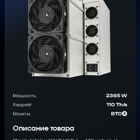
Мощность
2365 W
Хешрейт
110 Th/s
Монеты
BTC
Описание товара