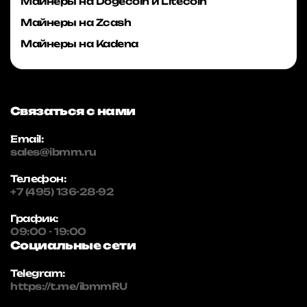
Майнеры на Dogecoin и Litecoin
Майнеры на Zcash
Майнеры на Kadena
Связаться с нами
Email:
sales@ibmm.ru
Телефон:
+7 (495) 136-28-92
График:
09:00 - 19:00
Социальные сети
Telegram:
https://t.me/ibmmRU