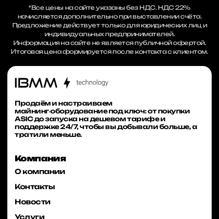
*Все цены на сайте указаны без НДС. НДС 22%
начисляется дополнительно при выставлении счёта.
Предложение действует только для юридических лиц и
индивидуальных предпринимателей.
Информация на сайте не является публичной офертой.
Итоговая цена формируется после контакта с клиентом.
Продаём и настраиваем
майнинг‑оборудование под ключ: от покупки
ASIC до запуска на дешевом тарифе и
поддержке 24/7, чтобы вы добывали больше, а
тратили меньше.
Компания
О компании
Контакты
Новости
Услуги