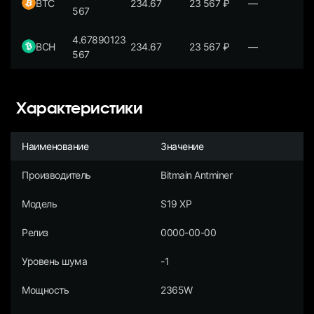
BTC
234.67
23 567
₽
—
567
4.67890123
BCH
234.67
23 567
₽
—
567
Характеристики
Наименование
Значение
Производитель
Bitmain Antminer
Модель
S19 XP
Релиз
0000-00-00
Уровень шума
-1
Мощность
2365W