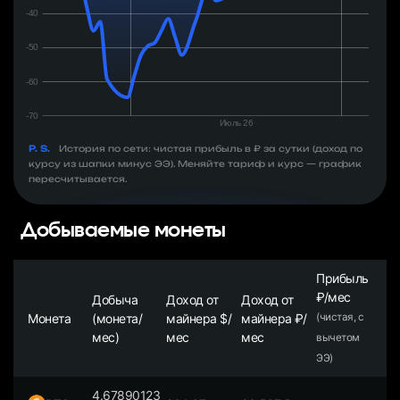
P. S.
История по сети: чистая прибыль в ₽ за сутки (доход по
курсу из шапки минус ЭЭ). Меняйте тариф и курс — график
пересчитывается.
Добываемые монеты
Прибыль
₽/мес
Добыча
Доход от
Доход от
Монета
(монета/
майнера $/
майнера ₽/
(чистая, с
мес)
мес
мес
вычетом
ЭЭ)
4.67890123