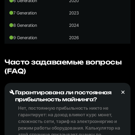
6 Generation
2020
7 Generation
2023
8 Generation
2024
9 Generation
2026
Часто задаваемые вопросы
(FAQ)
Гарантирована ли постоянная
прибыльность майнинга?
Нет, постоянную прибыльность никто не
гарантирует: на доход влияют курс монет,
сложность сети, тариф на электроэнергию и
режим работы оборудования. Калькулятор на
этой странице показывает оценку по