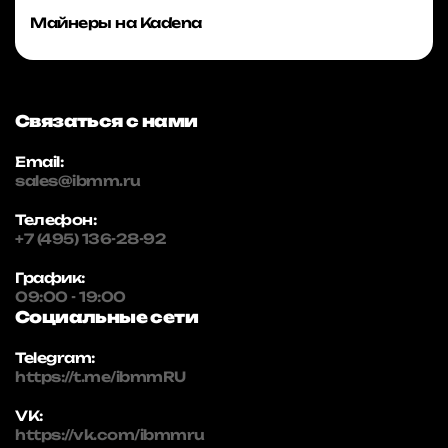
Майнеры на Kadena
Связаться с нами
Email:
sales@ibmm.ru
Телефон:
+7 (495) 136-28-92
График:
09:00 - 19:00
Социальные сети
Telegram:
https://t.me/ibmmRU
VK:
https://vk.com/ibmmru