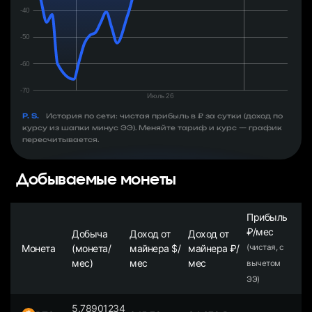
P. S.
История по сети: чистая прибыль в ₽ за сутки (доход по
курсу из шапки минус ЭЭ). Меняйте тариф и курс — график
пересчитывается.
Добываемые монеты
Прибыль
₽/мес
Добыча
Доход от
Доход от
Монета
(монета/
майнера $/
майнера ₽/
(чистая, с
мес)
мес
мес
вычетом
ЭЭ)
5.78901234