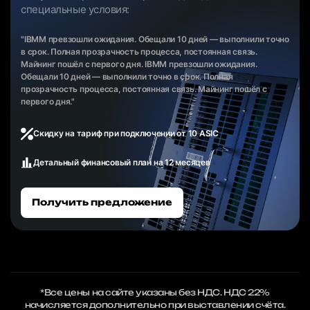
специальные условия:
"IBMM превзошли ожидания. Обещали 10 дней — выполнили точно
в срок. Полная прозрачность процесса, постоянная связь.
Майнинг пошёл с первого дня. IBMM превзошли ожидания.
Обещали 10 дней — выполнили точно в срок. Полная
прозрачность процесса, постоянная связь. Майнинг пошёл с
первого дня."
Скидку на тариф при подключении от 10 ASIC
Детальный финансовый план на 12 месяцев
Получить предложение
*Все цены на сайте указаны без НДС. НДС 22%
начисляется дополнительно при выставлении счёта.