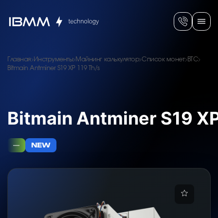
Главная
Инструменты
Майнинг калькулятор
Список монет
BTC
Bitmain Antminer S19 XP 119 Th/s
Bitmain Antminer S19 XP
—
NEW