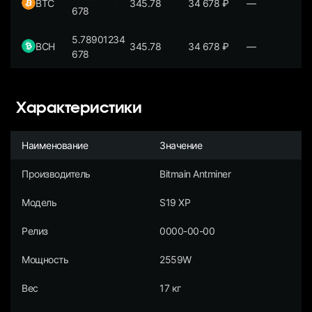
BTC
345.78
34 678
₽
—
678
5.78901234
BCH
345.78
34 678
₽
—
678
Характеристики
Наименование
Значение
Производитель
Bitmain Antminer
Модель
S19 XP
Релиз
0000-00-00
Мощность
2559W
Вес
17 кг