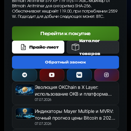
Bitmain Antminer S19 XP 119 Th/s — ASIC-майнер от
Bitmain Antminer для алгоритма SHA-256.
Обеспечивает хешрейт 119.00, при потреблении 2559
W. Подходит для добычи следующих монет: BTC.
Перейти к покупке
Каталог
Прайс-лист
товаров
Обратный звонок
Эволюция OKChain в X Layer:
использование OKB и платформа
OKX Jumpstart в 2026 году
07.07.2026
Индикаторы Mayer Multiple и MVRV:
точный прогноз цены Bitcoin в 2026
году
07.07.2026