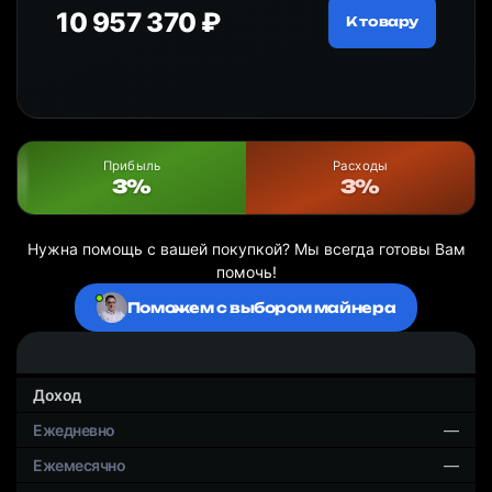
10 957 370 ₽
18
ру
К товару
Прибыль
Расходы
3%
3%
Нужна помощь с вашей покупкой? Мы всегда готовы Вам
помочь!
Поможем с выбором майнера
Доход
—
—