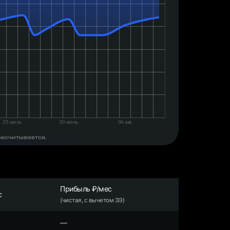
ресчитывается.
Прибыль ₽/мес
с
(чистая, с вычетом ЭЭ)
—