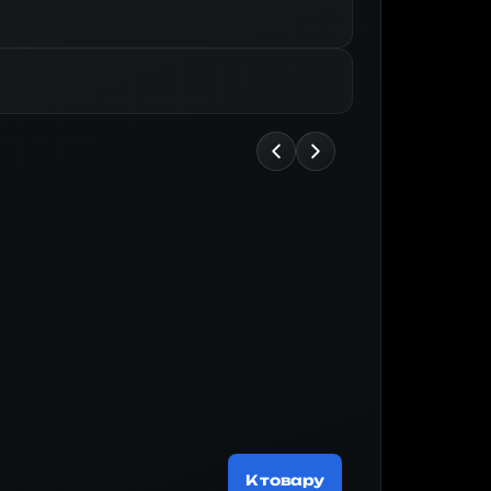
Майнер
188 519 ₽
К товару