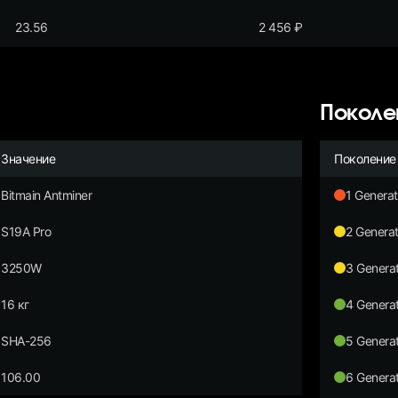
23.56
2 456
₽
Поколе
Значение
Поколение
Bitmain Antminer
1 Generat
S19A Pro
2 Generat
3250W
3 Generat
16 кг
4 Generat
SHA-256
5 Generat
106.00
6 Generat