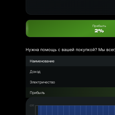
Прибыль
2%
Нужна помощь с вашей покупкой? Мы всег
Наименование
Доход
Электричество
Прибыль
Дата:
Чистая
прибыль/