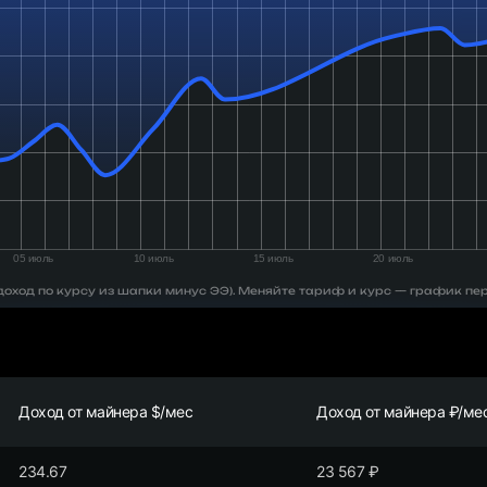
 (доход по курсу из шапки минус ЭЭ). Меняйте тариф и курс — график пе
Доход от майнера $/мес
Доход от майнера ₽/ме
234.67
23 567
₽