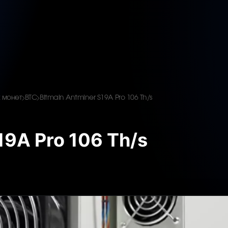
 монет
BTC
Bitmain Antminer S19A Pro 106 Th/s
19A Pro 106 Th/s