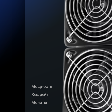
Мощность
Хешрейт
Монеты