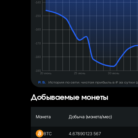
день:
₽
P. S.
История по сети: чистая прибыль в ₽ за сутки
Добываемые монеты
Монета
Добыча (монета/мес)
BTC
4.67890123 567