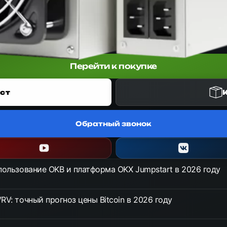
нер от Bitmain Antminer для алгоритма SHA-256. Обеспечивает хешр
Перейти к покупке
ст
Обратный звонок
спользование OKB и платформа OKX Jumpstart в 2026 году
RV: точный прогноз цены Bitcoin в 2026 году