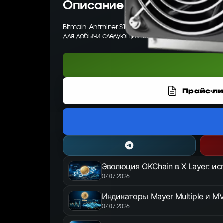
Описание товара
Bitmain Antminer S19A Pro 106 Th/s — ASIC-май
для добычи следующих монет: BTC.
Прайс-ли
Эволюция OKChain в X Layer: и
07.07.2026
Индикаторы Mayer Multiple и MV
07.07.2026