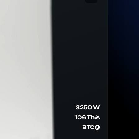
3250 W
106 Th/s
BTC