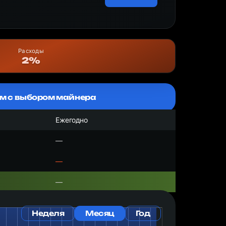
Расходы
2%
м с выбором майнера
Ежегодно
—
—
—
Неделя
Месяц
Год