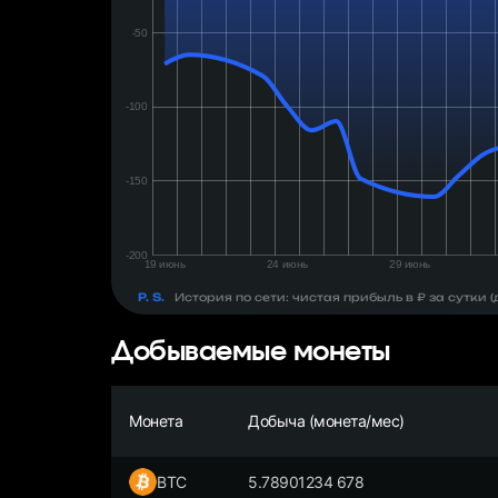
день:
₽
P. S.
История по сети: чистая прибыль в ₽ за сутки
Добываемые монеты
Монета
Добыча (монета/мес)
BTC
5.78901234 678