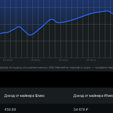
 (доход по курсу из шапки минус ЭЭ). Меняйте тариф и курс — график пе
Доход от майнера $/мес
Доход от майнера ₽/ме
456.89
34 678
₽