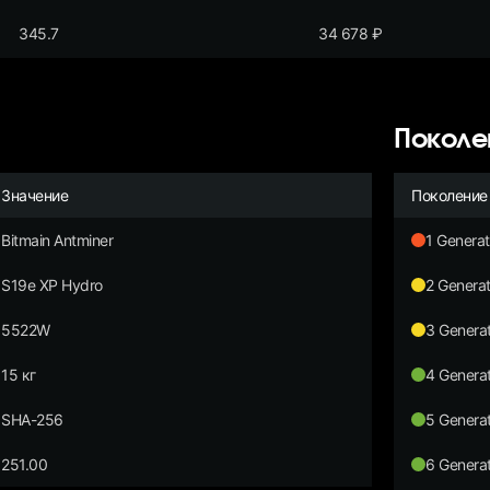
345.7
34 678
₽
Поколе
Значение
Поколение
Bitmain Antminer
1 Generat
S19e XP Hydro
2 Generat
5522W
3 Generat
15 кг
4 Generat
SHA-256
5 Generat
251.00
6 Generat