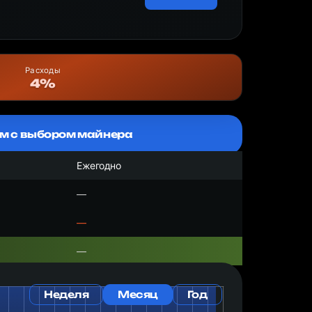
Расходы
4%
м с выбором майнера
Ежегодно
—
—
—
Неделя
Месяц
Год