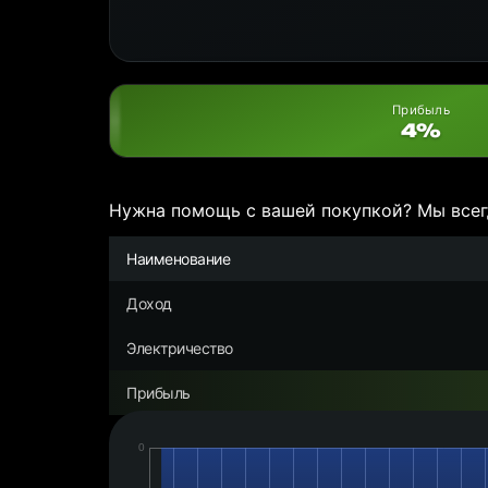
Прибыль
4%
Нужна помощь с вашей покупкой? Мы всег
Наименование
Доход
Электричество
Прибыль
Дата:
Чистая
прибыль/