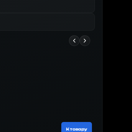
Майнер
200 537 
К товару