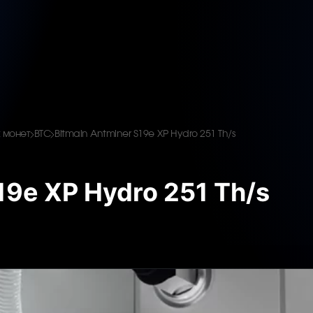
 монет
BTC
Bitmain Antminer S19e XP Hydro 251 Th/s
19e XP Hydro 251 Th/s