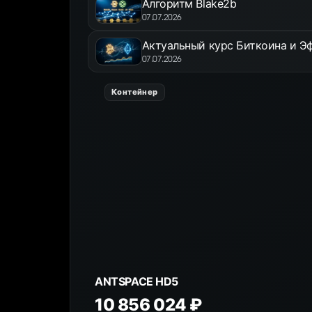
Алгоритм Blake2b
07.07.2026
Актуальный курс Биткоина и Эф
07.07.2026
Контейнер
ANTSPACE HD5
10 856 024 ₽
К товару