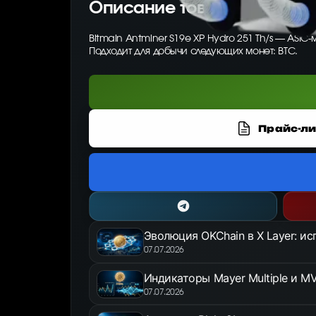
Описание товара
Bitmain Antminer S19e XP Hydro 251 Th/s — ASI
Подходит для добычи следующих монет: BTC.
Прайс-ли
Эволюция OKChain в X Layer: и
07.07.2026
Индикаторы Mayer Multiple и MV
07.07.2026