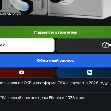
C-майнер от Bitmain Antminer для алгоритма SHA-256. Обеспечивает
Перейти к покупке
ст
Обратный звонок
спользование OKB и платформа OKX Jumpstart в 2026 году
RV: точный прогноз цены Bitcoin в 2026 году