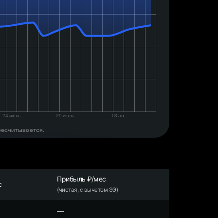
ресчитывается.
Прибыль ₽/мес
с
(чистая, с вычетом ЭЭ)
—