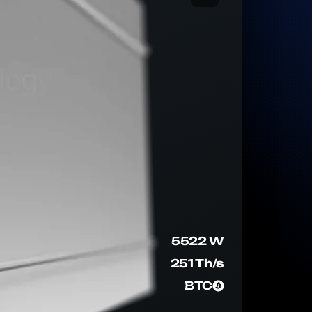
5522 W
251 Th/s
BTC