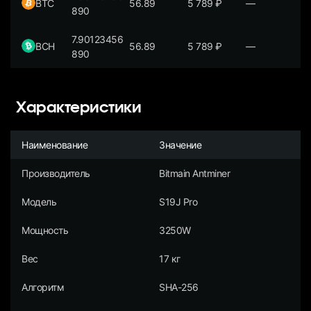
BTC
56.89
5 789
₽
—
890
7.90123456
BCH
56.89
5 789
₽
—
890
Характеристики
Наименование
Значение
Производитель
Bitmain Antminer
Модель
S19J Pro
Мощность
3250W
Вес
17 кг
Алгоритм
SHA-256