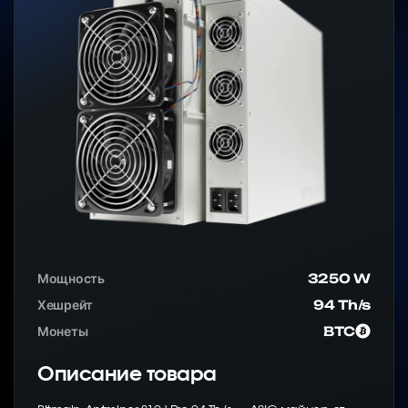
Мощность
3250 W
Хешрейт
94 Th/s
Монеты
BTC
Описание товара