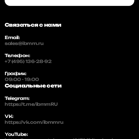
Связаться с нами
Email:
sales@ibmm.ru
Телефон:
+7 (495) 136-28-92
График:
09:00 - 19:00
Социальные сети
Telegram:
https://t.me/ibmmRU
VK:
https://vk.com/ibmmru
YouTube: