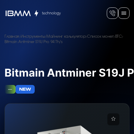
Главная
Инструменты
Майнинг калькулятор
Список монет
BTC
Bitmain Antminer S19J Pro 94 Th/s
Bitmain Antminer S19J P
—
NEW