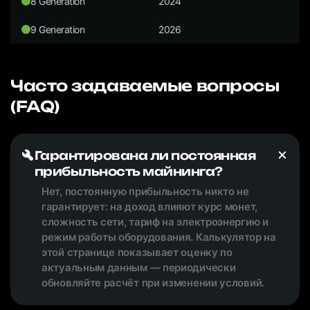
8 Generation
2024
9 Generation
2026
Часто задаваемые вопросы
(FAQ)
Гарантирована ли постоянная
прибыльность майнинга?
Нет, постоянную прибыльность никто не
гарантирует: на доход влияют курс монет,
сложность сети, тариф на электроэнергию и
режим работы оборудования. Калькулятор на
этой странице показывает оценку по
актуальным данным — периодически
обновляйте расчёт при изменении условий.