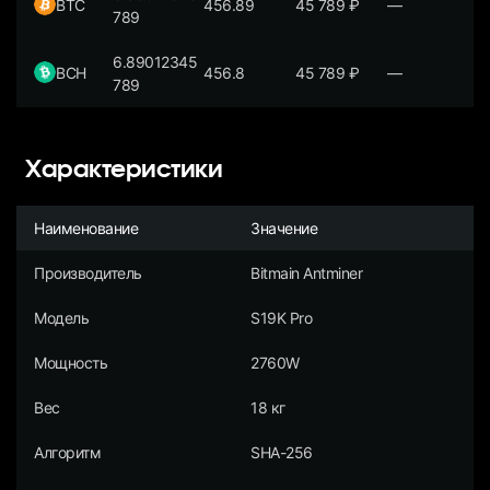
BTC
456.89
45 789
₽
—
789
6.89012345
BCH
456.8
45 789
₽
—
789
Характеристики
Наименование
Значение
Производитель
Bitmain Antminer
Модель
S19K Pro
Мощность
2760W
Вес
18 кг
Алгоритм
SHA-256