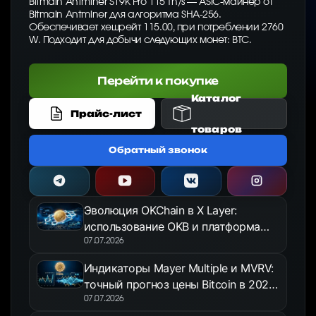
Bitmain Antminer S19K Pro 115 Th/s — ASIC-майнер от
Bitmain Antminer для алгоритма SHA-256.
Обеспечивает хешрейт 115.00, при потреблении 2760
W. Подходит для добычи следующих монет: BTC.
Перейти к покупке
Каталог
Прайс-лист
товаров
Обратный звонок
Эволюция OKChain в X Layer:
использование OKB и платформа
OKX Jumpstart в 2026 году
07.07.2026
Индикаторы Mayer Multiple и MVRV:
точный прогноз цены Bitcoin в 2026
году
07.07.2026