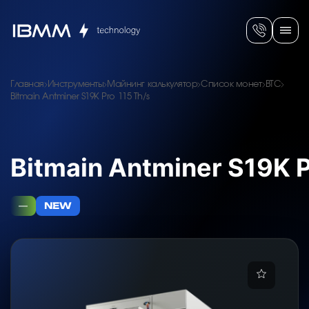
Главная
Инструменты
Майнинг калькулятор
Список монет
BTC
Bitmain Antminer S19K Pro 115 Th/s
Bitmain Antminer S19K P
—
NEW