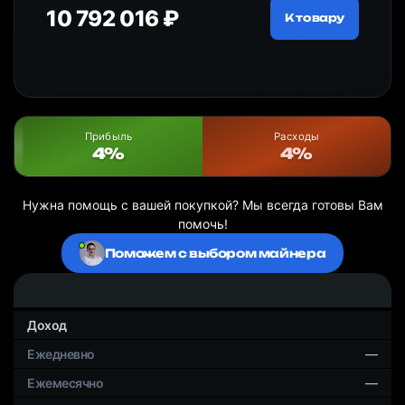
10 792 016 ₽
18
ру
К товару
Прибыль
Расходы
4%
4%
Нужна помощь с вашей покупкой? Мы всегда готовы Вам
помочь!
Поможем с выбором майнера
Доход
—
—