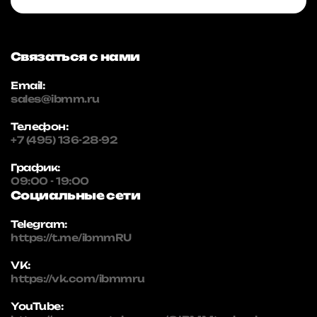
Связаться с нами
Email:
sales@ibmm.ru
Телефон:
+7 (495) 136-28-92
График:
09:00 - 19:00
Социальные сети
Telegram:
https://t.me/ibmmRU
VK:
https://vk.com/ibmmru
YouTube: