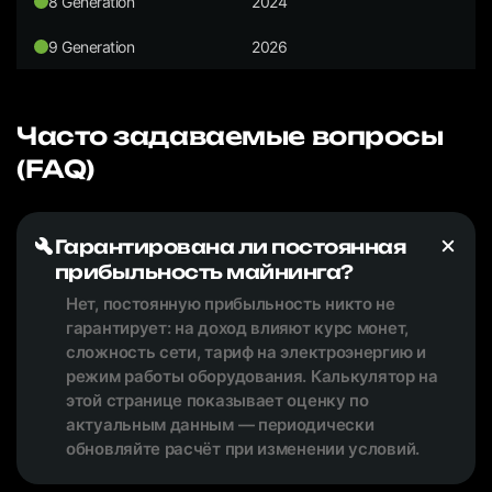
8 Generation
2024
9 Generation
2026
Часто задаваемые вопросы
(FAQ)
Гарантирована ли постоянная
прибыльность майнинга?
Нет, постоянную прибыльность никто не
гарантирует: на доход влияют курс монет,
сложность сети, тариф на электроэнергию и
режим работы оборудования. Калькулятор на
этой странице показывает оценку по
актуальным данным — периодически
обновляйте расчёт при изменении условий.