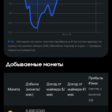
P. S.
История по сети: чистая прибыль в ₽ за сутки (доход по
курсу из шапки минус ЭЭ). Меняйте тариф и курс — график
пересчитывается.
Добываемые монеты
Прибыль
₽/мес
Добыча
Доход от
Доход от
Монета
(монета/
майнера $/
майнера ₽/
(чистая, с
мес)
мес
мес
вычетом
ЭЭ)
6.89012345