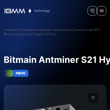
Главная
Инструменты
Майнинг калькулятор
Список монет
BTC
Bitmain Antminer S21 Hydro 319 Th/s
Bitmain Antminer S21 Hy
—
NEW