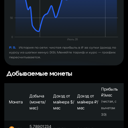
P. S.
История по сети: чистая прибыль в ₽ за сутки (доход по
курсу из шапки минус ЭЭ). Меняйте тариф и курс — график
пересчитывается.
Добываемые монеты
Прибыль
₽/мес
Добыча
Доход от
Доход от
Монета
(монета/
майнера $/
майнера ₽/
(чистая, с
мес)
мес
мес
вычетом
ЭЭ)
5.78901234