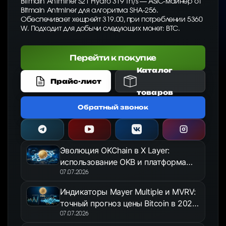
Bitmain Antminer S21 Hydro 319 Th/s — ASIC-майнер от
Bitmain Antminer для алгоритма SHA-256.
Обеспечивает хешрейт 319.00, при потреблении 5360
W. Подходит для добычи следующих монет: BTC.
Перейти к покупке
Каталог
Прайс-лист
товаров
Обратный звонок
Эволюция OKChain в X Layer:
использование OKB и платформа
OKX Jumpstart в 2026 году
07.07.2026
Индикаторы Mayer Multiple и MVRV:
точный прогноз цены Bitcoin в 2026
году
07.07.2026