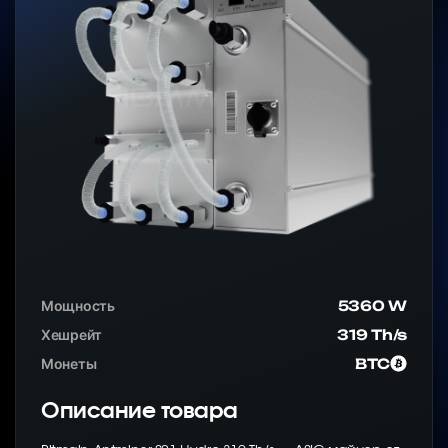
Мощность
5360 W
Хешрейт
319 Th/s
Монеты
BTC
Описание товара