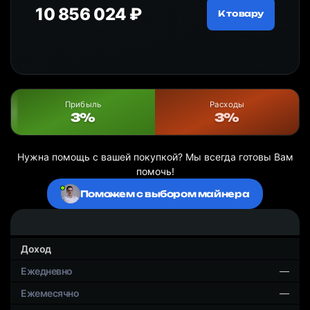
10 856 024 ₽
20
ру
К товару
Прибыль
Расходы
3%
3%
Нужна помощь с вашей покупкой? Мы всегда готовы Вам
помочь!
Поможем с выбором майнера
Доход
—
—