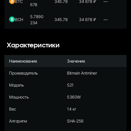
BTC
345.78
34 678
₽
—
678
5.7890
BCH
345.78
34 678
₽
—
234
Характеристики
Наименование
Значение
Производитель
Bitmain Antminer
Модель
S21
Мощность
5360W
Вес
14 кг
Алгоритм
SHA-256