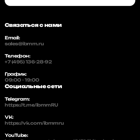
Связаться с нами
Email:
sales@ibmm.ru
Телефон:
+7 (495) 136-28-92
График:
09:00 - 19:00
Социальные сети
Telegram:
https://t.me/ibmmRU
VK:
https://vk.com/ibmmru
YouTube: