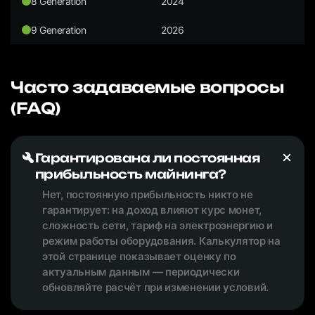
8 Generation
2024
9 Generation
2026
Часто задаваемые вопросы
(FAQ)
Гарантирована ли постоянная
прибыльность майнинга?
Нет, постоянную прибыльность никто не
гарантирует: на доход влияют курс монет,
сложность сети, тариф на электроэнергию и
режим работы оборудования. Калькулятор на
этой странице показывает оценку по
актуальным данным — периодически
обновляйте расчёт при изменении условий.