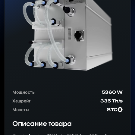
Мощность
5360 W
Хешрейт
335 Th/s
Монеты
BTC
Описание товара