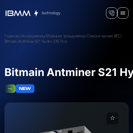
Главная
Инструменты
Майнинг калькулятор
Список монет
BTC
Bitmain Antminer S21 Hydro 335 Th/s
Bitmain Antminer S21 H
—
NEW