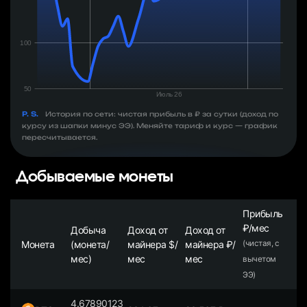
P. S.
История по сети: чистая прибыль в ₽ за сутки (доход по
курсу из шапки минус ЭЭ). Меняйте тариф и курс — график
пересчитывается.
Добываемые монеты
Прибыль
₽/мес
Добыча
Доход от
Доход от
Монета
(монета/
майнера $/
майнера ₽/
(чистая, с
мес)
мес
мес
вычетом
ЭЭ)
4.67890123