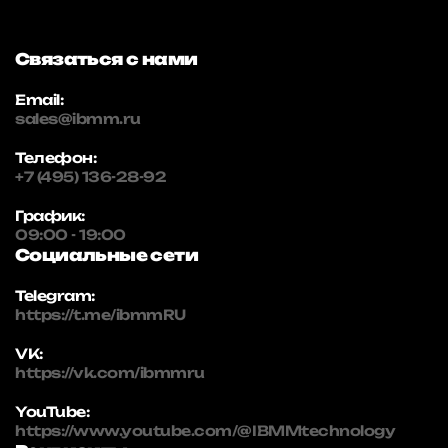
Связаться с нами
Email:
sales@ibmm.ru
Телефон:
+7 (495) 136-28-92
График:
09:00 - 19:00
Социальные сети
Telegram:
https://t.me/ibmmRU
VK:
https://vk.com/ibmmru
YouTube:
https://www.youtube.com/@IBMMtechnology