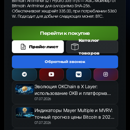
Bitmain Antminer S21 Hydro 335 Th/s — ASIC-майнер от
Bitmain Antminer для алгоритма SHA-256.
Обеспечивает хешрейт 335.00, при потреблении 5360
W. Подходит для добычи следующих монет: BTC.
Перейти к покупке
Каталог
Прайс-лист
товаров
Обратный звонок
Эволюция OKChain в X Layer:
использование OKB и платформа
OKX Jumpstart в 2026 году
07.07.2026
Индикаторы Mayer Multiple и MVRV:
точный прогноз цены Bitcoin в 2026
году
07.07.2026