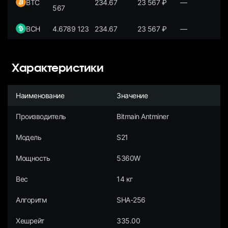
BTC
234.67
23 567
₽
—
567
BCH
4.6789 123
234.67
23 567
₽
—
Характеристики
Наименование
Значение
Производитель
Bitmain Antminer
Модель
S21
Мощность
5360W
Вес
14 кг
Алгоритм
SHA-256
Хешрейт
335.00