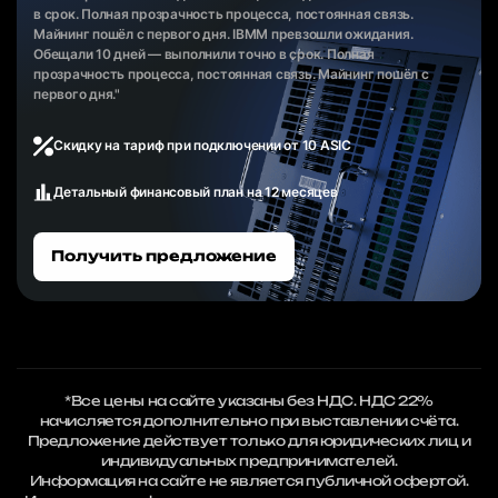
в срок. Полная прозрачность процесса, постоянная связь.
Майнинг пошёл с первого дня. IBMM превзошли ожидания.
Обещали 10 дней — выполнили точно в срок. Полная
прозрачность процесса, постоянная связь. Майнинг пошёл с
первого дня."
Скидку на тариф при подключении от 10 ASIC
Детальный финансовый план на 12 месяцев
Получить предложение
*Все цены на сайте указаны без НДС. НДС 22%
начисляется дополнительно при выставлении счёта.
Предложение действует только для юридических лиц и
индивидуальных предпринимателей.
Информация на сайте не является публичной офертой.