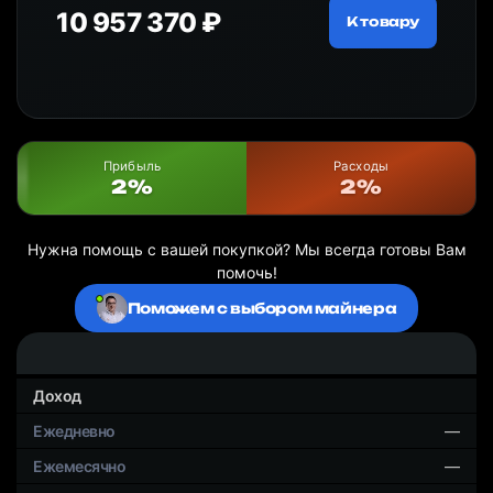
10 957 370 ₽
18
ру
К товару
Прибыль
Расходы
2%
2%
Нужна помощь с вашей покупкой? Мы всегда готовы Вам
помочь!
Поможем с выбором майнера
Доход
—
—