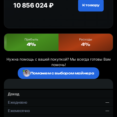
10 856 024 ₽
18
ру
К товару
Прибыль
Расходы
4%
4%
Нужна помощь с вашей покупкой? Мы всегда готовы Вам
помочь!
Поможем с выбором майнера
Доход
—
—