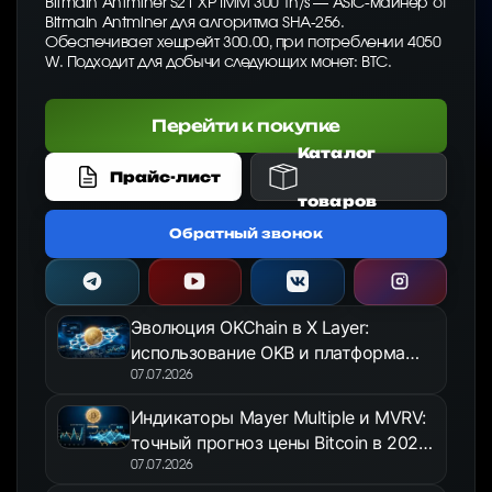
Bitmain Antminer S21 XP IMM 300 Th/s — ASIC-майнер от
Bitmain Antminer для алгоритма SHA-256.
Обеспечивает хешрейт 300.00, при потреблении 4050
W. Подходит для добычи следующих монет: BTC.
Перейти к покупке
Каталог
Прайс-лист
товаров
Обратный звонок
Эволюция OKChain в X Layer:
использование OKB и платформа
OKX Jumpstart в 2026 году
07.07.2026
Индикаторы Mayer Multiple и MVRV:
точный прогноз цены Bitcoin в 2026
году
07.07.2026