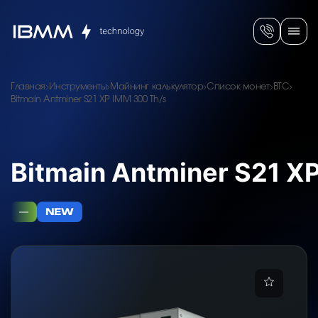
Главная
Инструменты
Майнинг калькулятор
Список монет
BTC
Bitmain Antminer S21 XP IMM 300 Th/s
Bitmain Antminer S21 X
—
NEW