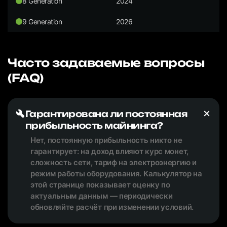
8 Generation
2024
9 Generation
2026
Часто задаваемые вопросы
(FAQ)
Гарантирована ли постоянная
прибыльность майнинга?
Нет, постоянную прибыльность никто не
гарантирует: на доход влияют курс монет,
сложность сети, тариф на электроэнергию и
режим работы оборудования. Калькулятор на
этой странице показывает оценку по
актуальным данным — периодически
обновляйте расчёт при изменении условий.