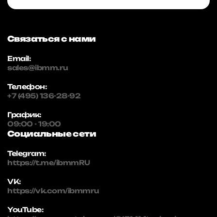
Связаться с нами
Email:
sales@ibmm.ru
Телефон:
+7 (495) 136-28-92
График:
09:00 - 19:00
Социальные сети
Telegram:
https://t.me/ibmmRU
VK:
https://vk.com/ibmmru
YouTube: