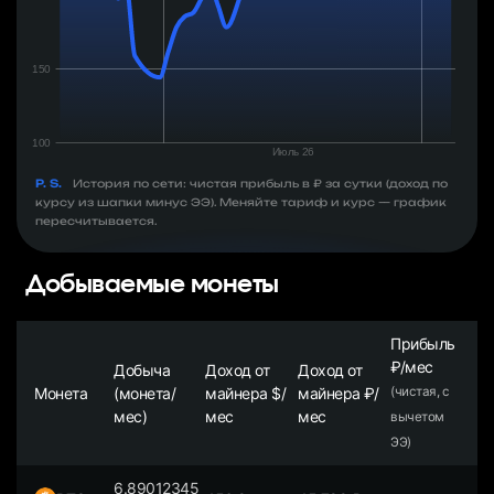
P. S.
История по сети: чистая прибыль в ₽ за сутки (доход по
курсу из шапки минус ЭЭ). Меняйте тариф и курс — график
пересчитывается.
Добываемые монеты
Прибыль
₽/мес
Добыча
Доход от
Доход от
Монета
(монета/
майнера $/
майнера ₽/
(чистая, с
мес)
мес
мес
вычетом
ЭЭ)
6.89012345