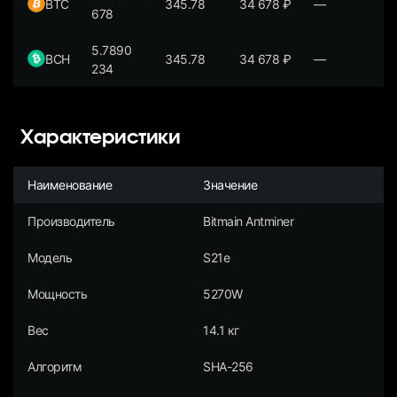
BTC
345.78
34 678
₽
—
678
5.7890
BCH
345.78
34 678
₽
—
234
Характеристики
Наименование
Значение
Производитель
Bitmain Antminer
Модель
S21e
Мощность
5270W
Вес
14.1 кг
Алгоритм
SHA-256