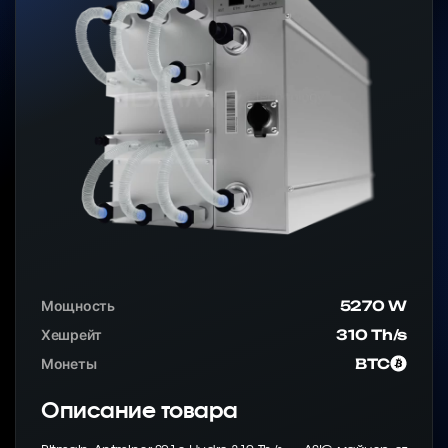
Мощность
5270 W
Хешрейт
310 Th/s
Монеты
BTC
Описание товара