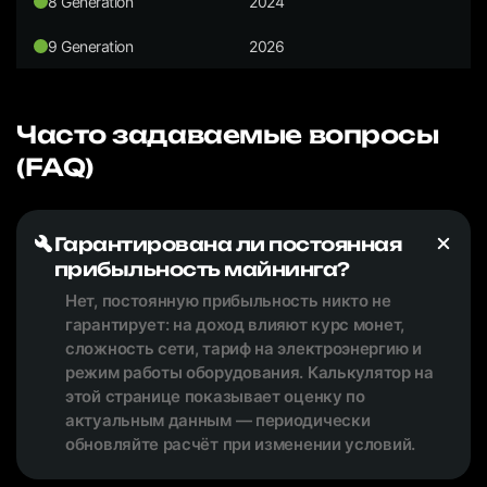
8 Generation
2024
9 Generation
2026
Часто задаваемые вопросы
(FAQ)
Гарантирована ли постоянная
прибыльность майнинга?
Нет, постоянную прибыльность никто не
гарантирует: на доход влияют курс монет,
сложность сети, тариф на электроэнергию и
режим работы оборудования. Калькулятор на
этой странице показывает оценку по
актуальным данным — периодически
обновляйте расчёт при изменении условий.