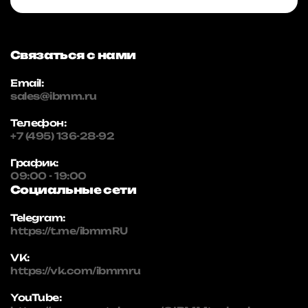
Связаться с нами
Email:
sales@ibmm.ru
Телефон:
+7 (495) 136-28-92
График:
09:00 - 19:00
Социальные сети
Telegram:
https://t.me/ibmmRU
VK:
https://vk.com/ibmmru
YouTube: