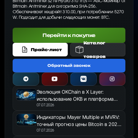
Bitmain Antminer S21e Hydro 310 Th/s — ASIC-майнер от
Bitmain Antminer для алгоритма SHA-256.
Обеспечивает хешрейт 310.00, при потреблении 5270
W. Подходит для добычи следующих монет: BTC.
Перейти к покупке
Каталог
Прайс-лист
товаров
Обратный звонок
Эволюция OKChain в X Layer:
использование OKB и платформа
OKX Jumpstart в 2026 году
07.07.2026
Индикаторы Mayer Multiple и MVRV:
точный прогноз цены Bitcoin в 2026
году
07.07.2026