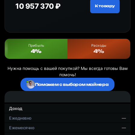
10 957 370 ₽
18
ру
К товару
Прибыль
Расходы
4%
4%
Нужна помощь с вашей покупкой? Мы всегда готовы Вам
помочь!
Поможем с выбором майнера
Доход
—
—