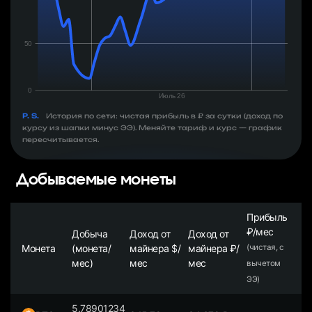
P. S.
История по сети: чистая прибыль в ₽ за сутки (доход по
курсу из шапки минус ЭЭ). Меняйте тариф и курс — график
пересчитывается.
Добываемые монеты
Прибыль
₽/мес
Добыча
Доход от
Доход от
Монета
(монета/
майнера $/
майнера ₽/
(чистая, с
мес)
мес
мес
вычетом
ЭЭ)
5.78901234