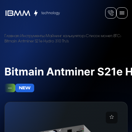
Главная
Инструменты
Майнинг калькулятор
Список монет
BTC
Bitmain Antminer S21e Hydro 310 Th/s
Bitmain Antminer S21e 
—
NEW