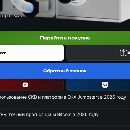
айнер от Bitmain Antminer для алгоритма SHA-256. Обеспечивает хе
Перейти к покупке
ст
Обратный звонок
спользование OKB и платформа OKX Jumpstart в 2026 году
RV: точный прогноз цены Bitcoin в 2026 году