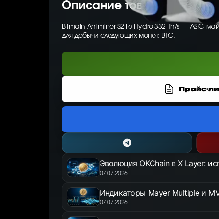
Описание товара
Bitmain Antminer S21e Hydro 332 Th/s — ASIC-м
для добычи следующих монет: BTC.
Прайс-ли
Эволюция OKChain в X Layer: и
07.07.2026
Индикаторы Mayer Multiple и MV
07.07.2026