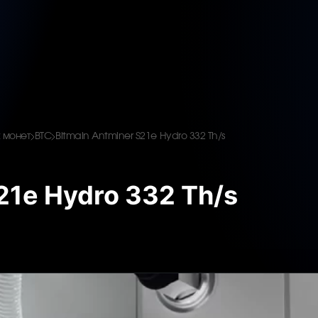
 монет
BTC
Bitmain Antminer S21e Hydro 332 Th/s
21e Hydro 332 Th/s