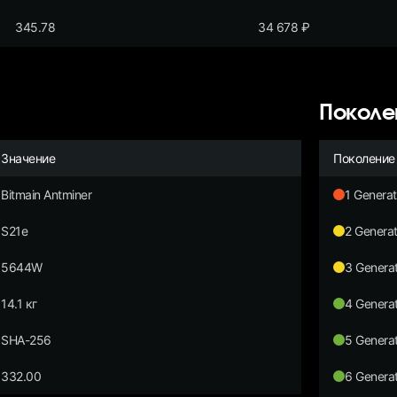
345.78
34 678
₽
Поколе
Значение
Поколение
Bitmain Antminer
1 Generat
S21e
2 Generat
5644W
3 Generat
14.1 кг
4 Generat
SHA-256
5 Generat
332.00
6 Generat