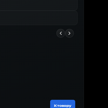
Майнер
200 537 
К товару