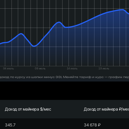
 (доход по курсу из шапки минус ЭЭ). Меняйте тариф и курс — график пе
Доход от майнера $/мес
Доход от майнера ₽/ме
345.7
34 678
₽