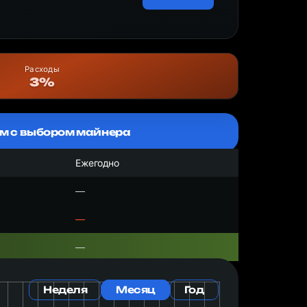
Расходы
3%
м с выбором майнера
Ежегодно
—
—
—
Неделя
Месяц
Год