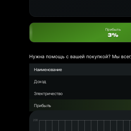
Прибыль
3%
Нужна помощь с вашей покупкой? Мы всег
Наименование
Доход
Электричество
Прибыль
Дата:
Чистая
прибыль/