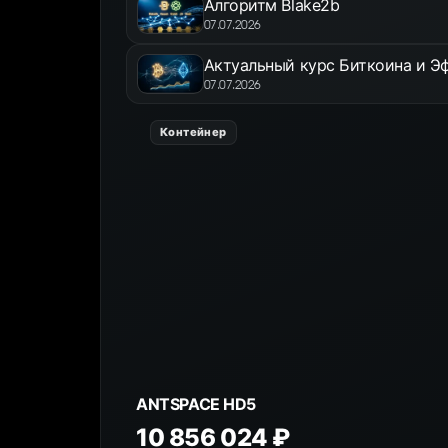
Алгоритм Blake2b
07.07.2026
Актуальный курс Биткоина и Эф
07.07.2026
Контейнер
ANTSPACE HD5
10 856 024 ₽
К товару