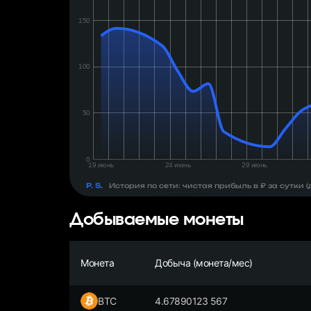
день:
₽
P. S.
История по сети: чистая прибыль в ₽ за сутки
Добываемые монеты
Монета
Добыча (монета/мес)
BTC
4.67890123 567