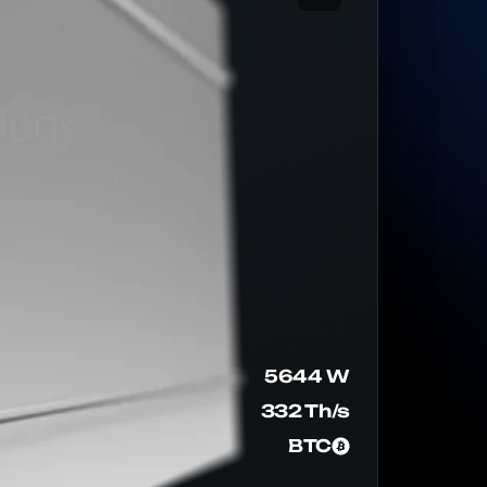
5644 W
332 Th/s
BTC