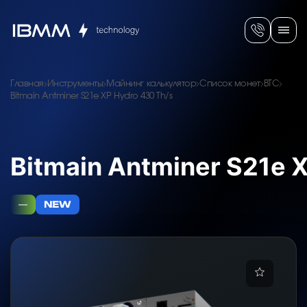
Главная
Инструменты
Майнинг калькулятор
Список монет
BTC
Bitmain Antminer S21e XP Hydro 430 Th/s
Bitmain Antminer S21e 
—
NEW