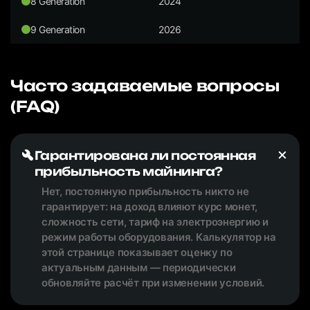
8 Generation
2024
9 Generation
2026
Часто задаваемые вопросы
(FAQ)
Гарантирована ли постоянная
прибыльность майнинга?
Нет, постоянную прибыльность никто не
гарантирует: на доход влияют курс монет,
сложность сети, тариф на электроэнергию и
режим работы оборудования. Калькулятор на
этой странице показывает оценку по
актуальным данным — периодически
обновляйте расчёт при изменении условий.