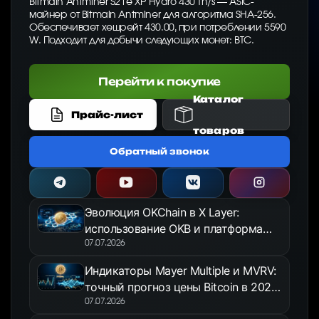
Bitmain Antminer S21e XP Hydro 430 Th/s — ASIC-
майнер от Bitmain Antminer для алгоритма SHA-256.
Обеспечивает хешрейт 430.00, при потреблении 5590
W. Подходит для добычи следующих монет: BTC.
Перейти к покупке
Каталог
Прайс-лист
товаров
Обратный звонок
Эволюция OKChain в X Layer:
использование OKB и платформа
OKX Jumpstart в 2026 году
07.07.2026
Индикаторы Mayer Multiple и MVRV:
точный прогноз цены Bitcoin в 2026
году
07.07.2026