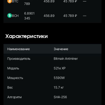
BTC
456.89
45 789
₽
—
789
6.8901
BCH
456.89
45 789
₽
—
345
Характеристики
Наименование
Значение
Производитель
Bitmain Antminer
Модель
S21e XP
Мощность
5590W
Вес
15.7 кг
Алгоритм
SHA-256