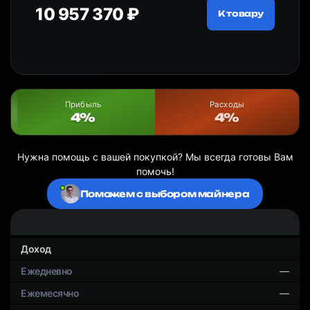
10 957 370 ₽
18
ру
К товару
Прибыль
Расходы
4%
4%
Нужна помощь с вашей покупкой? Мы всегда готовы Вам
помочь!
Поможем с выбором майнера
Доход
—
—