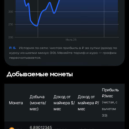
P. S.
История по сети: чистая прибыль в ₽ за сутки (доход по
курсу из шапки минус ЭЭ). Меняйте тариф и курс — график
пересчитывается.
Добываемые монеты
Прибыль
₽/мес
Добыча
Доход от
Доход от
Монета
(монета/
майнера $/
майнера ₽/
(чистая, с
мес)
мес
мес
вычетом
ЭЭ)
6.89012345