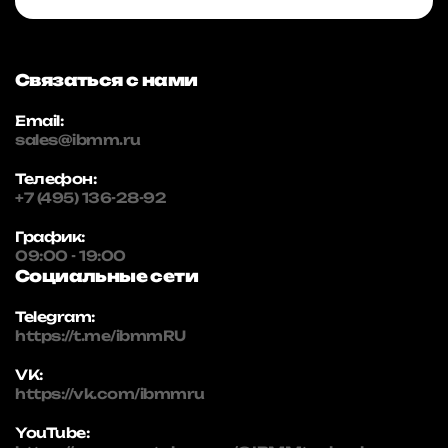
Связаться с нами
Email:
sales@ibmm.ru
Телефон:
+7 (495) 136-28-92
График:
09:00 - 19:00
Социальные сети
Telegram:
https://t.me/ibmmRU
VK:
https://vk.com/ibmmru
YouTube: