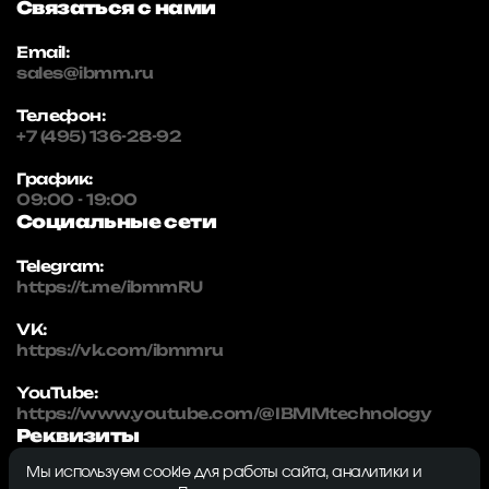
Связаться с нами
Email:
sales@ibmm.ru
Телефон:
+7 (495) 136-28-92
График:
09:00 - 19:00
Социальные сети
Telegram:
https://t.me/ibmmRU
VK:
https://vk.com/ibmmru
YouTube:
https://www.youtube.com/@IBMMtechnology
Реквизиты
Мы используем cookie для работы сайта, аналитики и
IBMM | technology