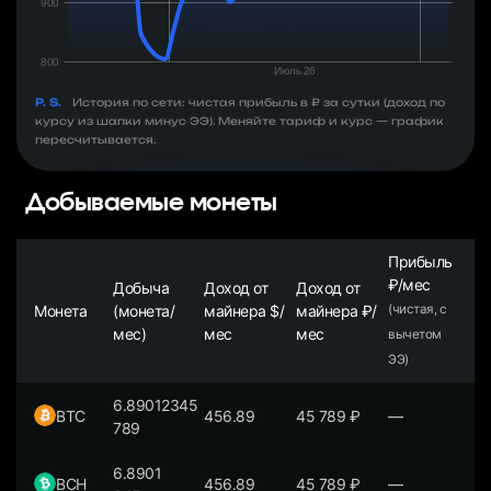
P. S.
История по сети: чистая прибыль в ₽ за сутки (доход по
курсу из шапки минус ЭЭ). Меняйте тариф и курс — график
пересчитывается.
Добываемые монеты
Прибыль
₽/мес
Добыча
Доход от
Доход от
Монета
(монета/
майнера $/
майнера ₽/
(чистая, с
мес)
мес
мес
вычетом
ЭЭ)
6.89012345
BTC
456.89
45 789
₽
—
789
6.8901
BCH
456.89
45 789
₽
—