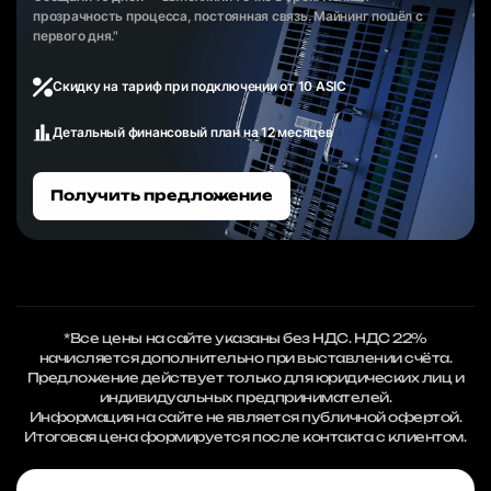
прозрачность процесса, постоянная связь. Майнинг пошёл с
первого дня."
Скидку на тариф при подключении от 10 ASIC
Детальный финансовый план на 12 месяцев
Получить предложение
*Все цены на сайте указаны без НДС. НДС 22%
начисляется дополнительно при выставлении счёта.
Предложение действует только для юридических лиц и
индивидуальных предпринимателей.
Информация на сайте не является публичной офертой.
Итоговая цена формируется после контакта с клиентом.