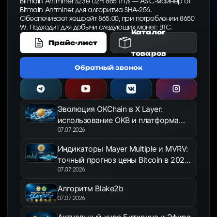
Bitmain Antminer S23e U2H 865 Th/s — ASIC-майнер от
Bitmain Antminer для алгоритма SHA-256.
Обеспечивает хешрейт 865.00, при потреблении 8650
W. Подходит для добычи следующих монет: BTC.
Каталог
Прайс-лист
товаров
Обратный звонок
Эволюция OKChain в X Layer:
использование OKB и платформа
OKX Jumpstart в 2026 году
07.07.2026
Индикаторы Mayer Multiple и MVRV:
точный прогноз цены Bitcoin в 2026
году
07.07.2026
Алгоритм Blake2b
07.07.2026