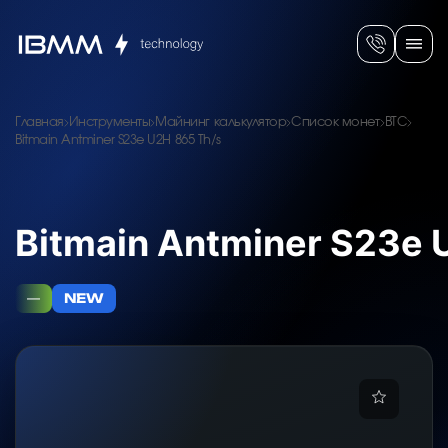
Главная
Инструменты
Майнинг калькулятор
Список монет
BTC
Bitmain Antminer S23e U2H 865 Th/s
Bitmain Antminer S23e 
—
NEW