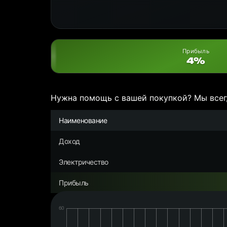
Прибыль
4%
Нужна помощь с вашей покупкой? Мы всег
Наименование
Доход
Электричество
Прибыль
Дата:
Чистая
прибыль/