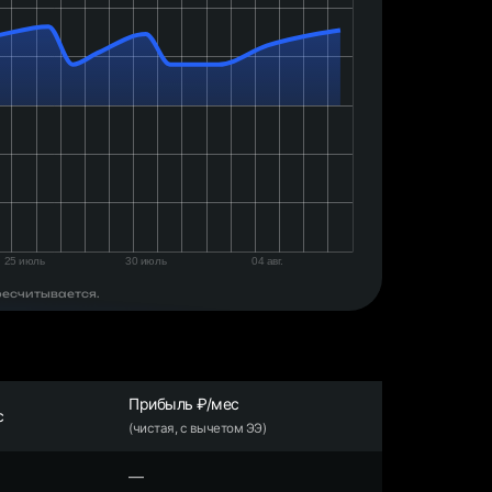
ресчитывается.
Прибыль ₽/мес
с
(чистая, с вычетом ЭЭ)
—