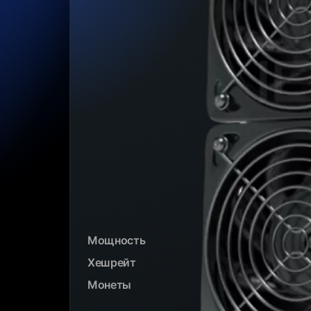
Мощность
Хешрейт
Монеты