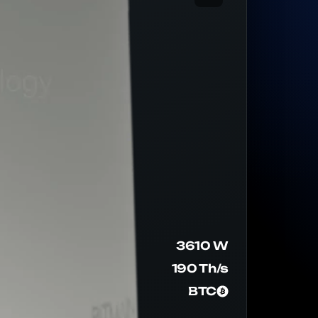
3610 W
190 Th/s
BTC