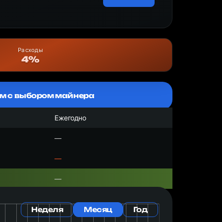
Расходы
4%
м с выбором майнера
Ежегодно
—
—
—
Неделя
Месяц
Год