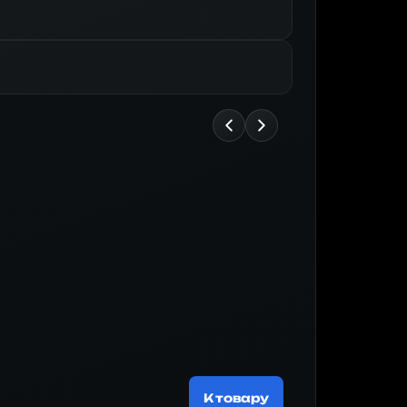
Майнер
188 519 ₽
К товару