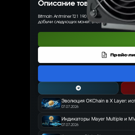
Описание товара
Bitmain Antminer T21 190 Th/s — ASIC-майнер о
добычи следующих монет: BTC.
Прайс-ли
Эволюция OKChain в X Layer: и
07.07.2026
Индикаторы Mayer Multiple и MV
07.07.2026