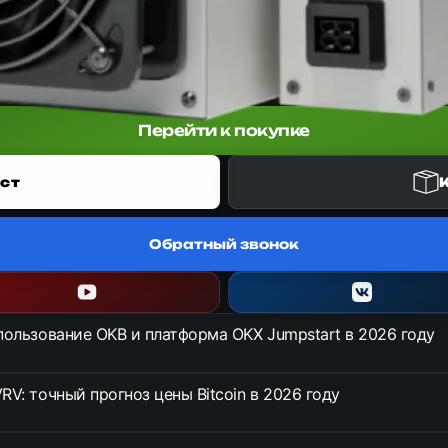
т Bitmain Antminer для алгоритма SHA-256. Обеспечивает хешрейт 1
Перейти к покупке
ст
Обратный звонок
спользование OKB и платформа OKX Jumpstart в 2026 году
RV: точный прогноз цены Bitcoin в 2026 году