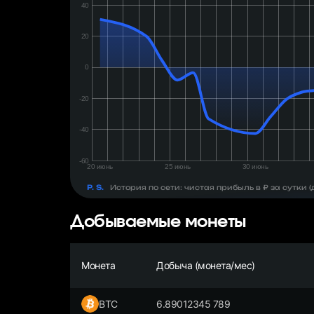
день:
₽
P. S.
История по сети: чистая прибыль в ₽ за сутки
Добываемые монеты
Монета
Добыча (монета/мес)
BTC
6.89012345 789