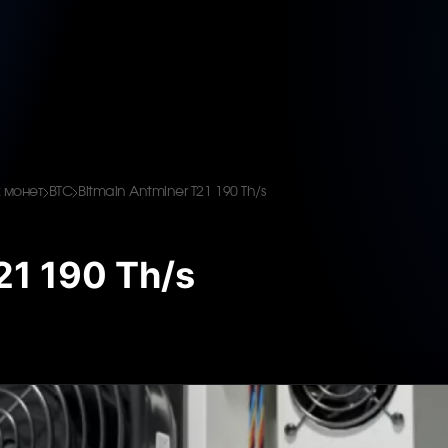
 монет
BTC
Bitmain Antminer T21 190 Th/s
21 190 Th/s