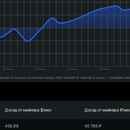
 (доход по курсу из шапки минус ЭЭ). Меняйте тариф и курс — график пе
Доход от майнера $/мес
Доход от майнера ₽/ме
456.89
45 789
₽