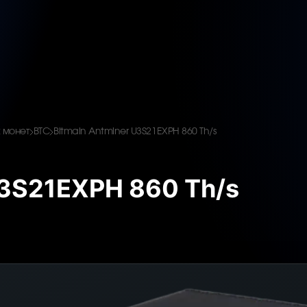
 монет
BTC
Bitmain Antminer U3S21EXPH 860 Th/s
U3S21EXPH 860 Th/s