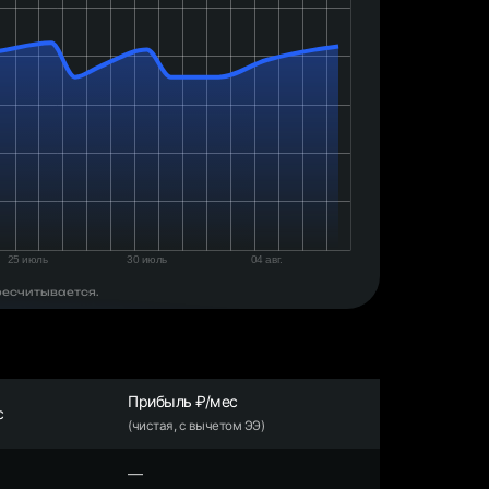
ресчитывается.
Прибыль ₽/мес
с
(чистая, с вычетом ЭЭ)
—