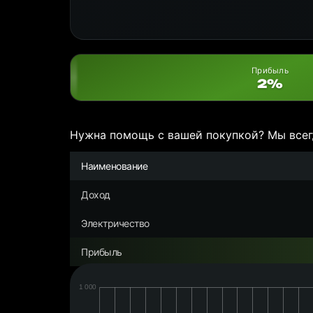
Прибыль
2%
Нужна помощь с вашей покупкой? Мы всег
Наименование
Доход
Электричество
Прибыль
Дата:
Чистая
прибыль/