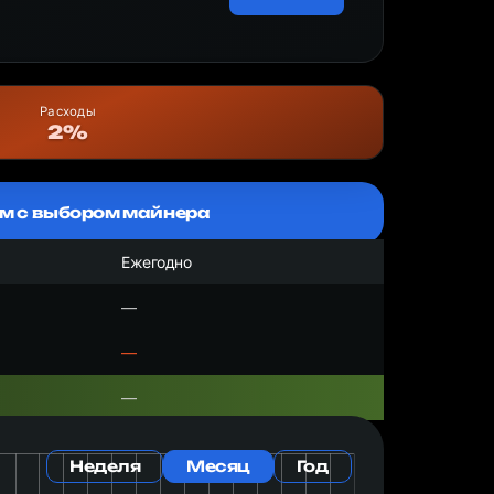
Расходы
2%
м с выбором майнера
Ежегодно
—
—
—
Неделя
Месяц
Год