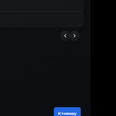
Майнер
188 519 ₽
К товару