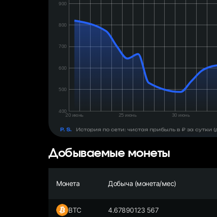
день:
₽
P. S.
История по сети: чистая прибыль в ₽ за сутки
Добываемые монеты
Монета
Добыча (монета/мес)
BTC
4.67890123 567