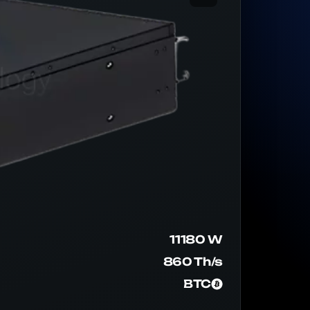
11180 W
860 Th/s
BTC