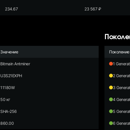
234.67
23 567
₽
Поколе
Значение
Поколение
Bitmain Antminer
1 Generat
U3S21EXPH
2 Generat
11180W
3 Generat
50 кг
4 Generat
SHA-256
5 Generat
860.00
6 Generat