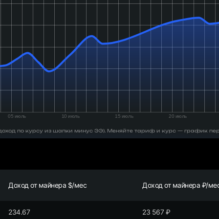
 (доход по курсу из шапки минус ЭЭ). Меняйте тариф и курс — график пе
Доход от майнера $/мес
Доход от майнера ₽/ме
234.67
23 567
₽