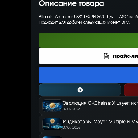
Описание товара
Bitmain Antminer U3S21EXPH 860 Th/s — ASIC-ма
Подходит для добычи следующих монет: BTC.
Прайс-ли
Эволюция OKChain в X Layer: и
07.07.2026
Индикаторы Mayer Multiple и MV
07.07.2026