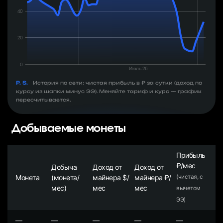
P. S.
История по сети: чистая прибыль в ₽ за сутки (доход по
курсу из шапки минус ЭЭ). Меняйте тариф и курс — график
пересчитывается.
Добываемые монеты
Прибыль
₽/мес
Добыча
Доход от
Доход от
Монета
(монета/
майнера $/
майнера ₽/
(чистая, с
мес)
мес
мес
вычетом
ЭЭ)
—
—
—
—
—