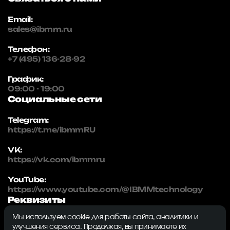
Email:
sales@ibmm.ru
Телефон:
+7 (495) 136-28-92
График:
09:00 - 19:00
Социальные сети
Telegram:
https://t.me/ibmmRU
VK:
https://vk.com/ibmmru
YouTube:
https://www.youtube.com/@IBMMtechnology
Реквизиты
Мы используем cookie для работы сайта, аналитики и
IBMM | technology
улучшения сервиса. Продолжая, вы принимаете их