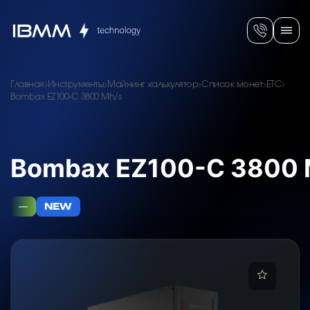
Главная
Инструменты
Майнинг калькулятор
Список монет
ETC
Bombax EZ100-C 3800 Mh/s
Bombax EZ100-C 3800 
—
NEW