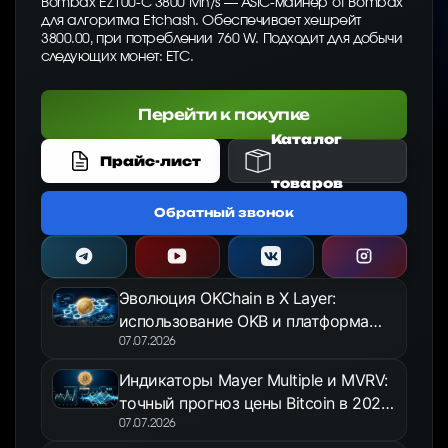
Bombax EZ100-C 3800 Mh/s — ASIC-майнер от Bombax
для алгоритма Etchash. Обеспечивает хешрейт
3800.00, при потреблении 760 W. Подходит для добычи
следующих монет: ETC.
Перейти к покупке
Каталог
Прайс-лист
товаров
Обратный звонок
Эволюция OKChain в X Layer:
использование OKB и платформа
OKX Jumpstart в 2026 году
07.07.2026
Индикаторы Mayer Multiple и MVRV:
точный прогноз цены Bitcoin в 2026
году
07.07.2026