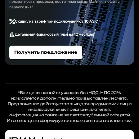
прозрачность процесса, постоянная связь. Майнинг пошёл с
первого дня."
Скидку на тариф при подключении от 10 ASIC
Детальный финансовый план на 12 месяцев
Получить предложение
*Все цены на сайте указаны без НДС. НДС 22%
начисляется дополнительно при выставлении счёта.
Предложение действует только для юридических лиц и
индивидуальных предпринимателей.
Информация на сайте не является публичной офертой.
Итоговая цена формируется после контакта с клиентом.