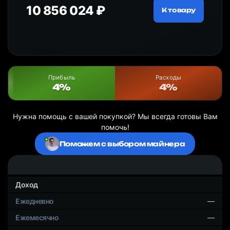
10 856 024 ₽
20
ру
К товару
Прибыль
Расходы
4%
4%
Нужна помощь с вашей покупкой? Мы всегда готовы Вам
помочь!
Поможем с выбором майнера
Доход
—
—