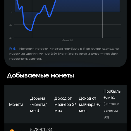
P. S.
История по сети: чистая прибыль в ₽ за сутки (доход по
курсу из шапки минус ЭЭ). Меняйте тариф и курс — график
пересчитывается.
Добываемые монеты
Прибыль
₽/мес
Добыча
Доход от
Доход от
Монета
(монета/
майнера $/
майнера ₽/
(чистая, с
мес)
мес
мес
вычетом
ЭЭ)
5.78901234