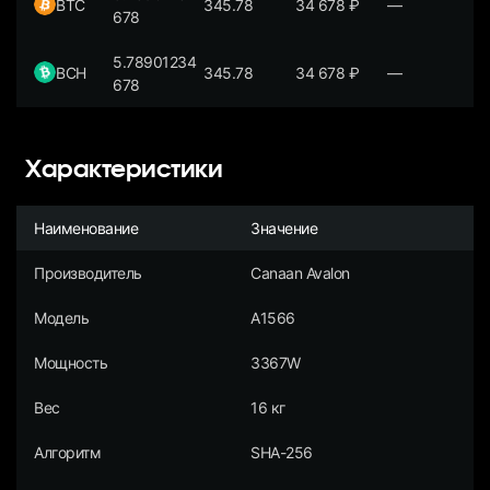
BTC
345.78
34 678
₽
—
678
5.78901234
BCH
345.78
34 678
₽
—
678
Характеристики
Наименование
Значение
Производитель
Canaan Avalon
Модель
A1566
Мощность
3367W
Вес
16 кг
Алгоритм
SHA-256