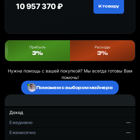
10 957 370 ₽
18
ру
К товару
Прибыль
Расходы
3%
3%
Нужна помощь с вашей покупкой? Мы всегда готовы Вам
помочь!
Поможем с выбором майнера
Доход
—
—