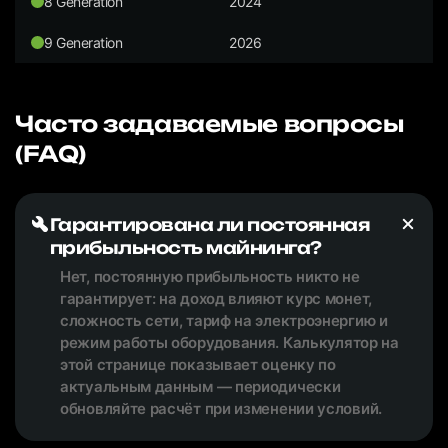
8 Generation
2024
9 Generation
2026
Часто задаваемые вопросы
(FAQ)
Гарантирована ли постоянная
прибыльность майнинга?
Нет, постоянную прибыльность никто не
гарантирует: на доход влияют курс монет,
сложность сети, тариф на электроэнергию и
режим работы оборудования. Калькулятор на
этой странице показывает оценку по
актуальным данным — периодически
обновляйте расчёт при изменении условий.