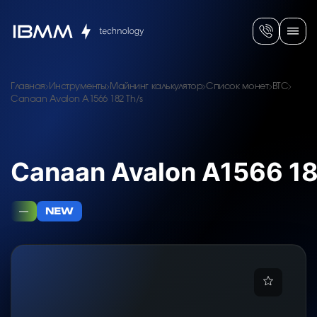
Главная
Инструменты
Майнинг калькулятор
Список монет
BTC
Canaan Avalon A1566 182 Th/s
Canaan Avalon A1566 18
—
NEW