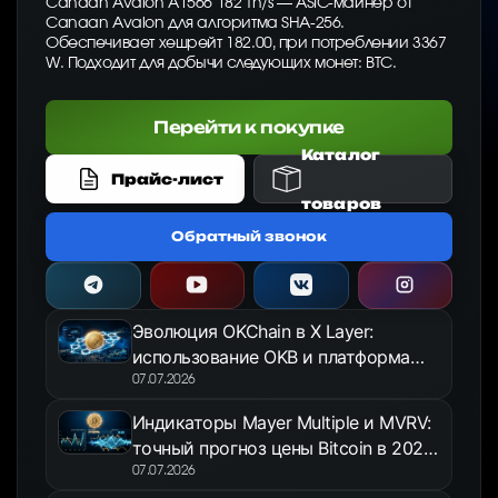
Canaan Avalon A1566 182 Th/s — ASIC-майнер от
Canaan Avalon для алгоритма SHA-256.
Обеспечивает хешрейт 182.00, при потреблении 3367
W. Подходит для добычи следующих монет: BTC.
Перейти к покупке
Каталог
Прайс-лист
товаров
Обратный звонок
Эволюция OKChain в X Layer:
использование OKB и платформа
OKX Jumpstart в 2026 году
07.07.2026
Индикаторы Mayer Multiple и MVRV:
точный прогноз цены Bitcoin в 2026
году
07.07.2026