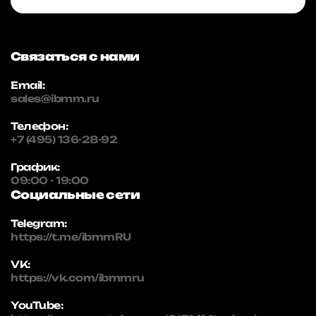
Связаться с нами
Email:
sales@ibmm.ru
Телефон:
+7 (495) 136-28-92
График:
09:00 - 19:00
Социальные сети
Telegram:
https://t.me/ibmmRU
VK:
https://vk.com/ibmmru
YouTube: