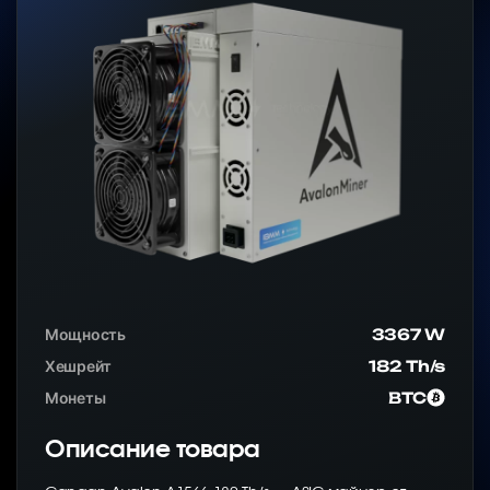
Мощность
3367 W
Хешрейт
182 Th/s
Монеты
BTC
Описание товара